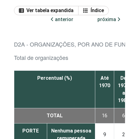
Ver tabela expandida
Índice
anterior
próxima
D2A - ORGANIZAÇÕES, POR ANO DE FUNDAÇ
Total de organizações
Percentual (%)
Até
De
1970
1971
a
1980
TOTAL
16
6
PORTE
Nenhuma pessoa
9
2
remunerada