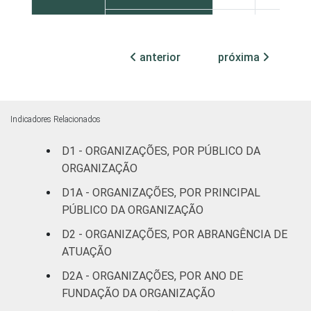
Centro-Oeste
13
16
anterior
próxima
ATIVIDADE
Associações
patronais e
13
7
profissionais
Indicadores Relacionados
Cultura e
20
8
recreação
D1 - ORGANIZAÇÕES, POR PÚBLICO DA
ORGANIZAÇÃO
Educação e
11
2
D1A - ORGANIZAÇÕES, POR PRINCIPAL
pesquisa
PÚBLICO DA ORGANIZAÇÃO
Desenvolvimento
D2 - ORGANIZAÇÕES, POR ABRANGÊNCIA DE
e defesa de
1
2
ATUAÇÃO
direitos
D2A - ORGANIZAÇÕES, POR ANO DE
FUNDAÇÃO DA ORGANIZAÇÃO
Religião
23
7