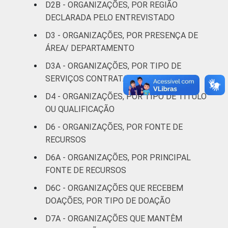
D2B - ORGANIZAÇÕES, POR REGIÃO
Saúde e
DECLARADA PELO ENTREVISTADO
assistência
11
7
D3 - ORGANIZAÇÕES, POR PRESENÇA DE
social
ÁREA/ DEPARTAMENTO
Habitação e
D3A - ORGANIZAÇÕES, POR TIPO DE
6
0
meio ambiente
SERVIÇOS CONTRATADOS
D4 - ORGANIZAÇÕES, POR TIPO DE TÍTULO
Outros
5
2
OU QUALIFICAÇÃO
D6 - ORGANIZAÇÕES, POR FONTE DE
Fonte: CGI.br/NIC.br, Centro Regional de
Estudos para o Desenvolvimento da
RECURSOS
Sociedade da Informação (Cetic.br),
D6A - ORGANIZAÇÕES, POR PRINCIPAL
Pesquisa sobre o uso das tecnologias de
FONTE DE RECURSOS
informação e comunicação nas organizações
D6C - ORGANIZAÇÕES QUE RECEBEM
sem fins lucrativos brasileiras - TIC
Organizações Sem Fins Lucrativos 2022.
DOAÇÕES, POR TIPO DE DOAÇÃO
D7A - ORGANIZAÇÕES QUE MANTÊM