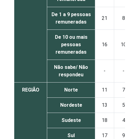
De 1 a 9 pessoas
21
8
remuneradas
De 10 ou mais
pessoas
16
10
remuneradas
Não sabe/ Não
-
-
respondeu
REGIÃO
Norte
11
7
Nordeste
13
5
Sudeste
18
4
Sul
17
9