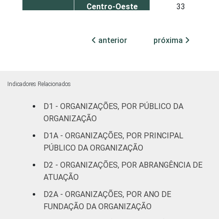
Centro-Oeste
33
ATIVIDADE
Associações
anterior
próxima
patronais e
15
profissionais
Cultura e
30
Indicadores Relacionados
recreação
D1 - ORGANIZAÇÕES, POR PÚBLICO DA
Educação e
ORGANIZAÇÃO
30
pesquisa
D1A - ORGANIZAÇÕES, POR PRINCIPAL
PÚBLICO DA ORGANIZAÇÃO
Desenvolvimento
e defesa de
24
D2 - ORGANIZAÇÕES, POR ABRANGÊNCIA DE
direitos
ATUAÇÃO
D2A - ORGANIZAÇÕES, POR ANO DE
Religião
61
FUNDAÇÃO DA ORGANIZAÇÃO