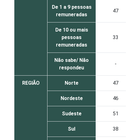
De 1 a 9 pessoas
47
remuneradas
De 10 ou mais
pessoas
33
remuneradas
Não sabe/ Não
-
respondeu
REGIÃO
Norte
47
Nordeste
46
Sudeste
51
Sul
38