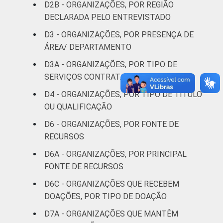
Saúde e
D2B - ORGANIZAÇÕES, POR REGIÃO
assistência
37
DECLARADA PELO ENTREVISTADO
social
D3 - ORGANIZAÇÕES, POR PRESENÇA DE
ÁREA/ DEPARTAMENTO
Habitação e
30
meio ambiente
D3A - ORGANIZAÇÕES, POR TIPO DE
SERVIÇOS CONTRATADOS
Outros
34
D4 - ORGANIZAÇÕES, POR TIPO DE TÍTULO
OU QUALIFICAÇÃO
Fonte: CGI.br/NIC.br, Centro Regional de
D6 - ORGANIZAÇÕES, POR FONTE DE
Estudos para o Desenvolvimento da
Sociedade da Informação (Cetic.br),
RECURSOS
Pesquisa sobre o uso das tecnologias de
D6A - ORGANIZAÇÕES, POR PRINCIPAL
informação e comunicação nas organizações
FONTE DE RECURSOS
sem fins lucrativos brasileiras - TIC
D6C - ORGANIZAÇÕES QUE RECEBEM
Organizações Sem Fins Lucrativos 2022.
DOAÇÕES, POR TIPO DE DOAÇÃO
D7A - ORGANIZAÇÕES QUE MANTÊM