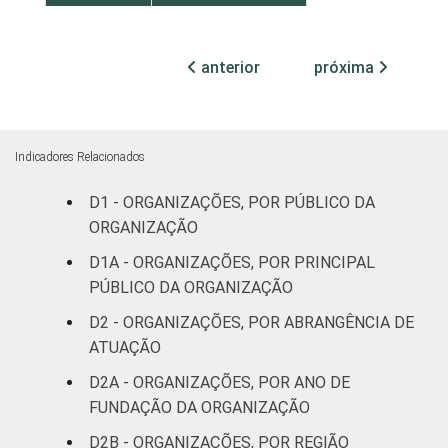
Sul
8
anterior
próxima
Centro-Oeste
7
ATIVIDADE
Associações
patronais e
11
Indicadores Relacionados
profissionais
D1 - ORGANIZAÇÕES, POR PÚBLICO DA
Cultura e
ORGANIZAÇÃO
7
recreação
D1A - ORGANIZAÇÕES, POR PRINCIPAL
PÚBLICO DA ORGANIZAÇÃO
Educação e
7
pesquisa
D2 - ORGANIZAÇÕES, POR ABRANGÊNCIA DE
ATUAÇÃO
Desenvolvimento
D2A - ORGANIZAÇÕES, POR ANO DE
e defesa de
24
FUNDAÇÃO DA ORGANIZAÇÃO
direitos
D2B - ORGANIZAÇÕES, POR REGIÃO