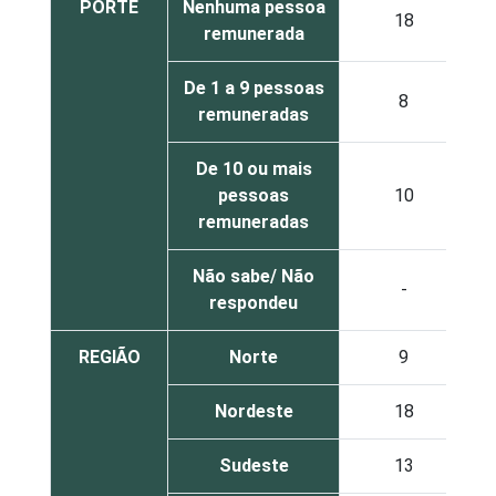
PORTE
Nenhuma pessoa
18
remunerada
De 1 a 9 pessoas
8
remuneradas
De 10 ou mais
pessoas
10
remuneradas
Não sabe/ Não
-
respondeu
REGIÃO
Norte
9
Nordeste
18
Sudeste
13