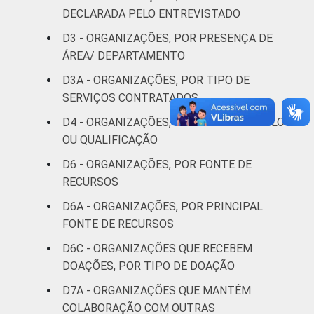
Religião
14
DECLARADA PELO ENTREVISTADO
D3 - ORGANIZAÇÕES, POR PRESENÇA DE
Saúde e
ÁREA/ DEPARTAMENTO
assistência
6
social
D3A - ORGANIZAÇÕES, POR TIPO DE
SERVIÇOS CONTRATADOS
Habitação e
4
D4 - ORGANIZAÇÕES, POR TIPO DE TÍTULO
meio ambiente
OU QUALIFICAÇÃO
Outros
11
D6 - ORGANIZAÇÕES, POR FONTE DE
RECURSOS
Fonte: CGI.br/NIC.br, Centro Regional de
D6A - ORGANIZAÇÕES, POR PRINCIPAL
Estudos para o Desenvolvimento da
FONTE DE RECURSOS
Sociedade da Informação (Cetic.br),
D6C - ORGANIZAÇÕES QUE RECEBEM
Pesquisa sobre o uso das tecnologias de
informação e comunicação nas organizações
DOAÇÕES, POR TIPO DE DOAÇÃO
sem fins lucrativos brasileiras - TIC
D7A - ORGANIZAÇÕES QUE MANTÊM
Organizações Sem Fins Lucrativos 2022.
COLABORAÇÃO COM OUTRAS