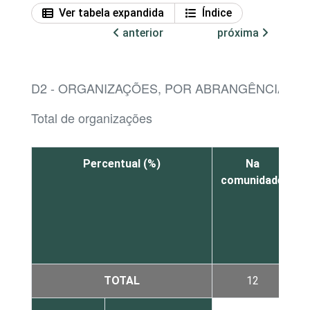
Ver tabela expandida
Índice
anterior
próxima
D2 - ORGANIZAÇÕES, POR ABRANGÊNCIA DE
Total de organizações
Percentual (%)
Na
M
comunidade
TOTAL
12