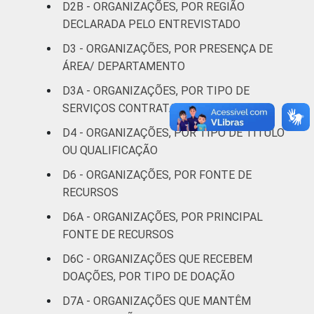
e defesa de
2
D2B - ORGANIZAÇÕES, POR REGIÃO
direitos
DECLARADA PELO ENTREVISTADO
D3 - ORGANIZAÇÕES, POR PRESENÇA DE
Religião
0
ÁREA/ DEPARTAMENTO
Saúde e
D3A - ORGANIZAÇÕES, POR TIPO DE
assistência
0
SERVIÇOS CONTRATADOS
social
D4 - ORGANIZAÇÕES, POR TIPO DE TÍTULO
OU QUALIFICAÇÃO
Habitação e
0
meio ambiente
D6 - ORGANIZAÇÕES, POR FONTE DE
RECURSOS
Outros
1
D6A - ORGANIZAÇÕES, POR PRINCIPAL
FONTE DE RECURSOS
Fonte: CGI.br/NIC.br, Centro Regional de
D6C - ORGANIZAÇÕES QUE RECEBEM
Estudos para o Desenvolvimento da
Sociedade da Informação (Cetic.br),
DOAÇÕES, POR TIPO DE DOAÇÃO
Pesquisa sobre o uso das tecnologias de
D7A - ORGANIZAÇÕES QUE MANTÊM
informação e comunicação nas organizações