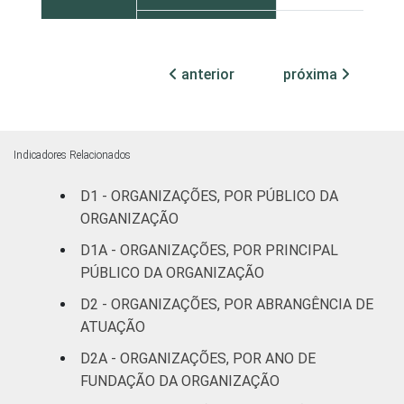
Sudeste
0
anterior
próxima
Sul
0
Centro-Oeste
0
Indicadores Relacionados
ATIVIDADE
Associações
patronais e
0
D1 - ORGANIZAÇÕES, POR PÚBLICO DA
profissionais
ORGANIZAÇÃO
D1A - ORGANIZAÇÕES, POR PRINCIPAL
Cultura e
0
PÚBLICO DA ORGANIZAÇÃO
recreação
D2 - ORGANIZAÇÕES, POR ABRANGÊNCIA DE
Educação e
ATUAÇÃO
0
pesquisa
D2A - ORGANIZAÇÕES, POR ANO DE
FUNDAÇÃO DA ORGANIZAÇÃO
Desenvolvimento