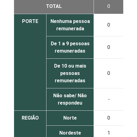
TOTAL
0
PORTE
Nenhuma pessoa
0
remunerada
De 1 a 9 pessoas
0
remuneradas
De 10 ou mais
pessoas
0
remuneradas
Não sabe/ Não
-
respondeu
REGIÃO
Norte
0
Nordeste
1