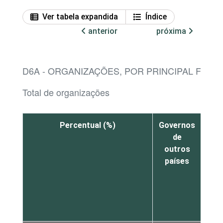
Ver tabela expandida
Índice
anterior
próxima
D6A - ORGANIZAÇÕES, POR PRINCIPAL FON
Total de organizações
Percentual (%)
Governos
Or
de
inte
outros
co
países
M