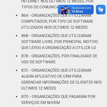
INTERNET NOS ÚLTIMOS 12 MESES, POR
Desenvolvimento
TIPOS DE COMUNICAÇÃO
e defesa de
59
B6A - ORGANIZAÇÕES QUE UTILIZARAM
direitos
COMPUTADOR, POR TIPO DE SOFTWARE
UTILIZADOS NOS ÚLTIMOS 12 MESES
Religião
80
B6B - ORGANIZAÇÕES QUE UTILIZARAM
Saúde e
SOFTWARE LIVRE, POR PRINCIPAL MOTIVO
assistência
60
QUE LEVOU A ORGANIZAÇÃO A UTILIZÁ-LO
social
B7B - ORGANIZAÇÕES, POR FINALIDADE DE
USO DE SOFTWARE
Habitação e
71
meio ambiente
B7C - ORGANIZAÇÕES QUE UTILIZARAM
ALGUM APLICATIVO DE CRM PARA
Outros
57
GERENCIAR INFORMAÇÕES DE CLIENTES NOS
ÚLTIMOS 12 MESES
Fonte: CGI.br/NIC.br, Centro Regional de
B7D - ORGANIZAÇÕES QUE PAGARAM POR
Estudos para o Desenvolvimento da
SERVIÇOS EM NUVEM
Sociedade da Informação (Cetic.br),