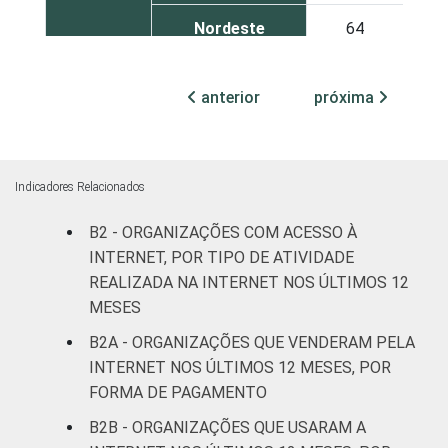
Nordeste
64
Sudeste
67
anterior
próxima
Sul
55
Centro-Oeste
41
Indicadores Relacionados
ATIVIDADE
Associações
B2 - ORGANIZAÇÕES COM ACESSO À
patronais e
48
INTERNET, POR TIPO DE ATIVIDADE
profissionais
REALIZADA NA INTERNET NOS ÚLTIMOS 12
MESES
Cultura e
40
B2A - ORGANIZAÇÕES QUE VENDERAM PELA
recreação
INTERNET NOS ÚLTIMOS 12 MESES, POR
FORMA DE PAGAMENTO
Educação e
48
pesquisa
B2B - ORGANIZAÇÕES QUE USARAM A