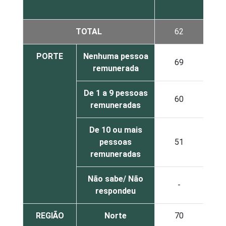
TOTAL
62
PORTE
Nenhuma pessoa
69
remunerada
De 1 a 9 pessoas
60
remuneradas
De 10 ou mais
pessoas
51
remuneradas
Não sabe/ Não
-
respondeu
REGIÃO
Norte
70