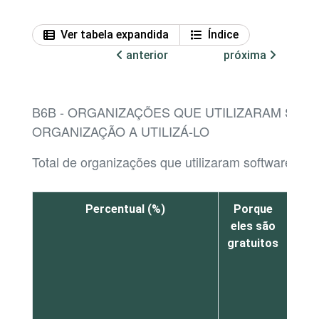
Ver tabela expandida
Índice
anterior
próxima
B6B - ORGANIZAÇÕES QUE UTILIZARAM SOFT
ORGANIZAÇÃO A UTILIZÁ-LO
Total de organizações que utilizaram software por l
Percentual (%)
Porque
Por
eles são
m
gratuitos
at
nec
org