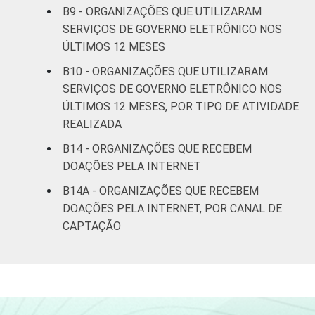
Pesquisa sobre o uso das tecnologias de
B9 - ORGANIZAÇÕES QUE UTILIZARAM
informação e comunicação nas organizações
SERVIÇOS DE GOVERNO ELETRÔNICO NOS
sem fins lucrativos brasileiras - TIC
ÚLTIMOS 12 MESES
Organizações Sem Fins Lucrativos 2022.
B10 - ORGANIZAÇÕES QUE UTILIZARAM
SERVIÇOS DE GOVERNO ELETRÔNICO NOS
ÚLTIMOS 12 MESES, POR TIPO DE ATIVIDADE
REALIZADA
B14 - ORGANIZAÇÕES QUE RECEBEM
DOAÇÕES PELA INTERNET
B14A - ORGANIZAÇÕES QUE RECEBEM
DOAÇÕES PELA INTERNET, POR CANAL DE
CAPTAÇÃO