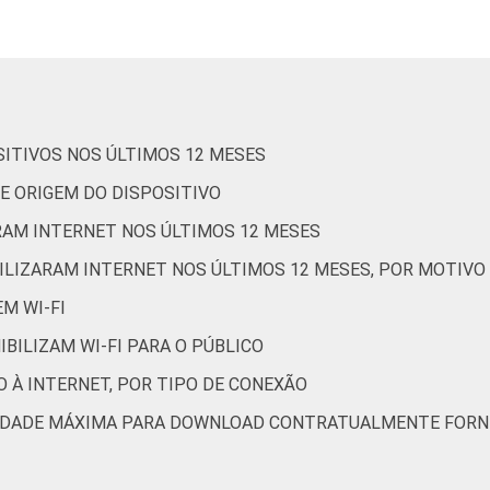
63
24
0
54
35
SITIVOS NOS ÚLTIMOS 12 MESES
62
43
1
36
50
DE ORIGEM DO DISPOSITIVO
ARAM INTERNET NOS ÚLTIMOS 12 MESES
83
33
2
72
44
ILIZARAM INTERNET NOS ÚLTIMOS 12 MESES, POR MOTIVO 
M WI-FI
40
29
3
29
40
IBILIZAM WI-FI PARA O PÚBLICO
 À INTERNET, POR TIPO DE CONEXÃO
54
33
0
57
46
OCIDADE MÁXIMA PARA DOWNLOAD CONTRATUALMENTE FORN