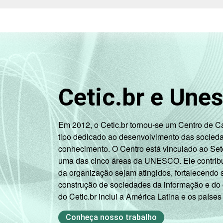
assistência
social
Habitação e
meio ambiente
Outros
Cetic.br e Une
Fonte: CGI.br/NIC.br, Centro Regional 
tecnologias de informação e comunicaçã
Em 2012, o Cetic.br tornou-se um Centro de 
tipo dedicado ao desenvolvimento das socied
conhecimento. O Centro está vinculado ao Set
uma das cinco áreas da UNESCO. Ele contribui
da organização sejam atingidos, fortalecendo 
construção de sociedades da informação e do
do Cetic.br inclui a América Latina e os países
Conheça nosso trabalho