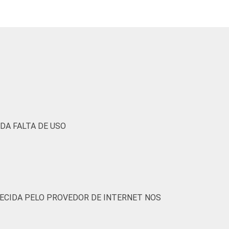
1
12
11
0
43
1
10
17
1
35
0
21
11
0
55
DA FALTA DE USO
1
7
8
0
26
2
8
24
0
28
ECIDA PELO PROVEDOR DE INTERNET NOS