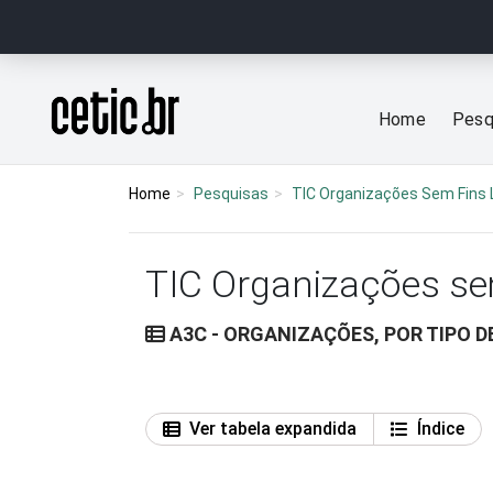
Ir para o conteúdo
Página inicial
Home
Pesq
Home
Pesquisas
TIC Organizações Sem Fins 
TIC Organizações se
A3C - ORGANIZAÇÕES, POR TIPO D
Ver tabela expandida
Índice