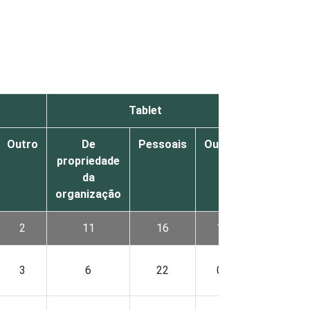
Tablet
Outro
De
Pessoais
Outro
De
propriedade
proprieda
da
da
organização
organizaç
2
11
16
1
35
3
6
22
0
22