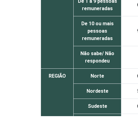
De 1 a 9 pessoas
remuneradas
De 10 ou mais
pessoas
remuneradas
Não sabe/ Não
respondeu
REGIÃO
Norte
Nordeste
Sudeste
Sul
Centro-Oeste