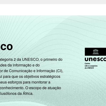
81
32
4
56
37
31
42
2
32
43
75
26
4
57
40
sco
de Estudos para o Desenvolvimento da Sociedade da Informação 
o nas organizações sem fins lucrativos brasileiras - TIC Organ
Categoria 2 da UNESCO, o primeiro do
ades da informação e do
or de Comunicação e Informação (CI),
 para que os objetivos estratégicos
seus esforços para monitorar a
 conhecimento. O escopo de atuação
 lusófonos da África.