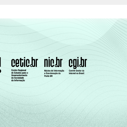
2
15
9
1
51
1
7
7
0
22
4
16
9
3
46
(Cetic.br), Pesquisa sobre o uso das
izações Sem Fins Lucrativos 2022.