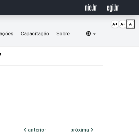
A+
A-
A
Selecionar idioma
cações
Capacitação
Sobre
2
anterior
próxima