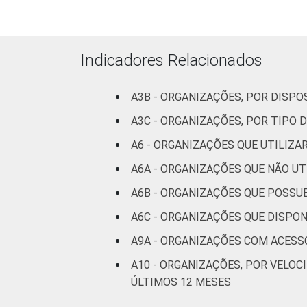
ATIVIDADE
Associações
patronais e
Indicadores Relacionados
profissionais
Cultura e
A3B - ORGANIZAÇÕES, POR DISPO
recreação
A3C - ORGANIZAÇÕES, POR TIPO 
A6 - ORGANIZAÇÕES QUE UTILIZ
Educação e
pesquisa
A6A - ORGANIZAÇÕES QUE NÃO UT
A6B - ORGANIZAÇÕES QUE POSSUE
Desenvolvimento
e defesa de
A6C - ORGANIZAÇÕES QUE DISPON
direitos
A9A - ORGANIZAÇÕES COM ACESSO
Religião
A10 - ORGANIZAÇÕES, POR VEL
ÚLTIMOS 12 MESES
Saúde e