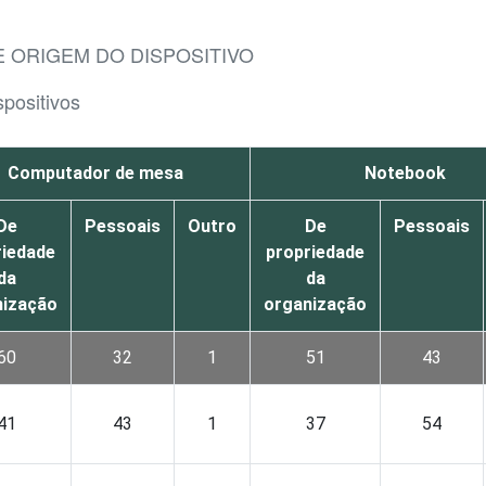
E ORIGEM DO DISPOSITIVO
spositivos
Computador de mesa
Notebook
De
Pessoais
Outro
De
Pessoais
riedade
propriedade
da
da
nização
organização
60
32
1
51
43
41
43
1
37
54