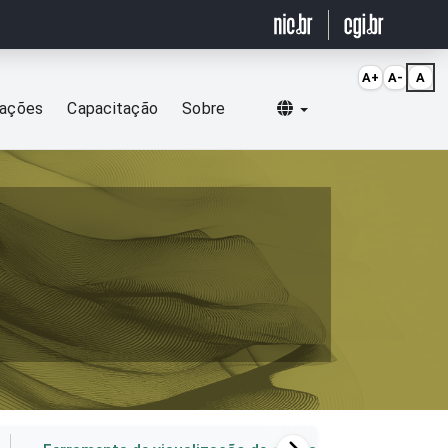
A+
A-
A
Selecionar idioma
cações
Capacitação
Sobre