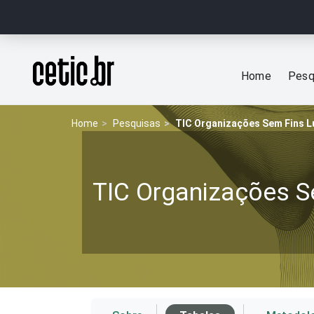
Ir para o conteúdo
Página inicial
Home
Pesq
Home
Pesquisas
TIC Organizações Sem Fins L
TIC Organizações S