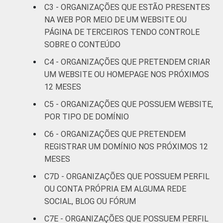
C3 - ORGANIZAÇÕES QUE ESTÃO PRESENTES
Saúde e
NA WEB POR MEIO DE UM WEBSITE OU
assistência
32
PÁGINA DE TERCEIROS TENDO CONTROLE
social
SOBRE O CONTEÚDO
C4 - ORGANIZAÇÕES QUE PRETENDEM CRIAR
Outros
30
UM WEBSITE OU HOMEPAGE NOS PRÓXIMOS
12 MESES
Fonte: CGI.br/NIC.br, Centro Regional de
Estudos para o Desenvolvimento da
C5 - ORGANIZAÇÕES QUE POSSUEM WEBSITE,
Sociedade da Informação (Cetic.br),
POR TIPO DE DOMÍNIO
Pesquisa sobre o uso das Tecnologias de
C6 - ORGANIZAÇÕES QUE PRETENDEM
Informação e Comunicação nas organizações
REGISTRAR UM DOMÍNIO NOS PRÓXIMOS 12
sem fins lucrativos brasileiras - TIC
MESES
Organizações Sem Fins Lucrativos 2016
C7D - ORGANIZAÇÕES QUE POSSUEM PERFIL
OU CONTA PRÓPRIA EM ALGUMA REDE
SOCIAL, BLOG OU FÓRUM
C7E - ORGANIZAÇÕES QUE POSSUEM PERFIL