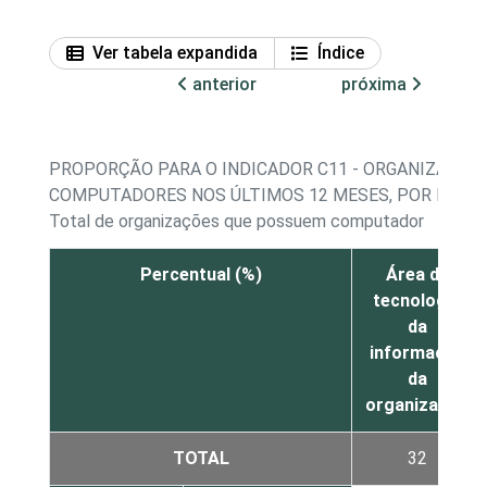
Ver tabela expandida
Índice
anterior
próxima
PROPORÇÃO PARA O INDICADOR C11 - ORGANIZAÇÕE
COMPUTADORES NOS ÚLTIMOS 12 MESES, POR FORN
Total de organizações que possuem computador
Percentual (%)
Área de
tecnologia
da
informação
da
organização
TOTAL
32