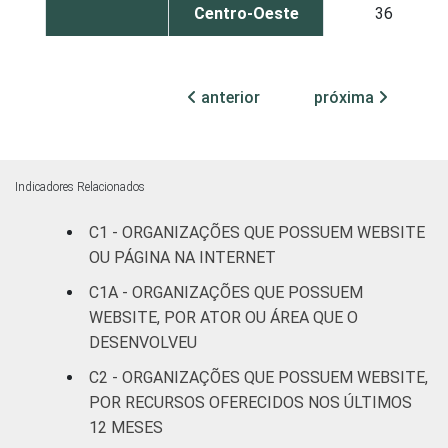
Centro-Oeste
36
ATIVIDADES-
Associações
FIM
patronais,
anterior
próxima
33
profissionais e
sindicais
Cultura e
Indicadores Relacionados
28
recreação
C1 - ORGANIZAÇÕES QUE POSSUEM WEBSITE
Educação e
OU PÁGINA NA INTERNET
43
pesquisa
C1A - ORGANIZAÇÕES QUE POSSUEM
WEBSITE, POR ATOR OU ÁREA QUE O
Desenvolvimento
DESENVOLVEU
e defesa de
33
C2 - ORGANIZAÇÕES QUE POSSUEM WEBSITE,
direitos
POR RECURSOS OFERECIDOS NOS ÚLTIMOS
Religião
31
12 MESES