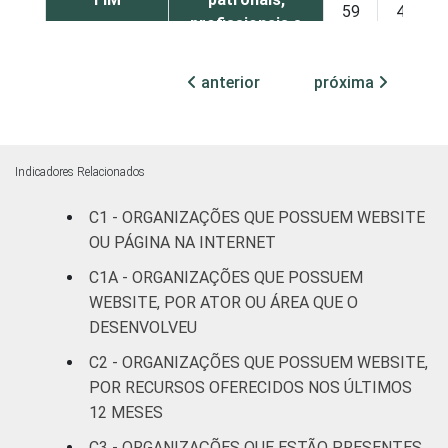
59
41
profissionais e
sindicais
anterior
próxima
Cultura e
74
26
recreação
Educação e
Indicadores Relacionados
71
29
pesquisa
C1 - ORGANIZAÇÕES QUE POSSUEM WEBSITE
OU PÁGINA NA INTERNET
Desenvolvimento
e defesa de
55
45
C1A - ORGANIZAÇÕES QUE POSSUEM
direitos
WEBSITE, POR ATOR OU ÁREA QUE O
DESENVOLVEU
Religião
66
34
C2 - ORGANIZAÇÕES QUE POSSUEM WEBSITE,
POR RECURSOS OFERECIDOS NOS ÚLTIMOS
Saúde e
12 MESES
assistência
71
29
social
C3 - ORGANIZAÇÕES QUE ESTÃO PRESENTES