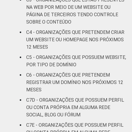
NA WEB POR MEIO DE UM WEBSITE OU
Outros
52
48
PÁGINA DE TERCEIROS TENDO CONTROLE
SOBRE O CONTEÚDO
Fonte: CGI.br/NIC.br, Centro Regional de
C4 - ORGANIZAÇÕES QUE PRETENDEM CRIAR
Estudos para o Desenvolvimento da
UM WEBSITE OU HOMEPAGE NOS PRÓXIMOS
Sociedade da Informação (Cetic.br),
12 MESES
Pesquisa sobre o uso das Tecnologias de
Informação e Comunicação nas organizações
C5 - ORGANIZAÇÕES QUE POSSUEM WEBSITE,
sem fins lucrativos brasileiras - TIC
POR TIPO DE DOMÍNIO
Organizações Sem Fins Lucrativos 2016
C6 - ORGANIZAÇÕES QUE PRETENDEM
REGISTRAR UM DOMÍNIO NOS PRÓXIMOS 12
MESES
C7D - ORGANIZAÇÕES QUE POSSUEM PERFIL
OU CONTA PRÓPRIA EM ALGUMA REDE
SOCIAL, BLOG OU FÓRUM
C7E - ORGANIZAÇÕES QUE POSSUEM PERFIL