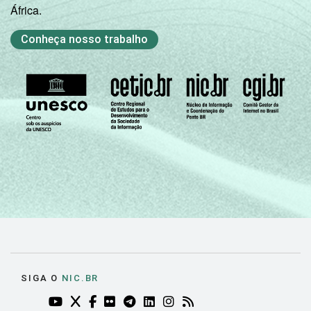
África.
Conheça nosso trabalho
SIGA O
NIC.BR
YOUTUBE DO NIC.BR (ABRE EM NOVA ABA)
TWITTER DO NIC.BR (ABRE EM NOVA ABA)
FACEBOOK DO NIC.BR (ABRE EM NOVA AB
FLICKR DO NIC.BR (ABRE EM NOVA AB
TELEGRAM DO NIC.BR (ABRE EM N
LINKEDIN DO NIC.BR (ABRE EM
INSTAGRAM DO NIC.BR (AB
RSS DO NIC.BR (ABRE 