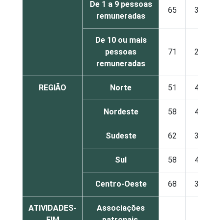
De 1 a 9 pessoas
65
35
remuneradas
De 10 ou mais
pessoas
71
29
remuneradas
REGIÃO
Norte
51
49
Nordeste
58
42
Sudeste
62
38
Sul
58
42
Centro-Oeste
68
32
ATIVIDADES-
Associações
FIM
patronais,