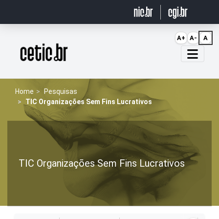
Ir para o conteúdo
A+
A-
A
Página inicial
Home
Pesquisas
TIC Organizações Sem Fins Lucrativos
TIC Organizações Sem Fins Lucrativos