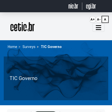
Ir para o conteúdo
A+
A-
A
Página inicial
Home
Surveys
TIC Governo
TIC Governo