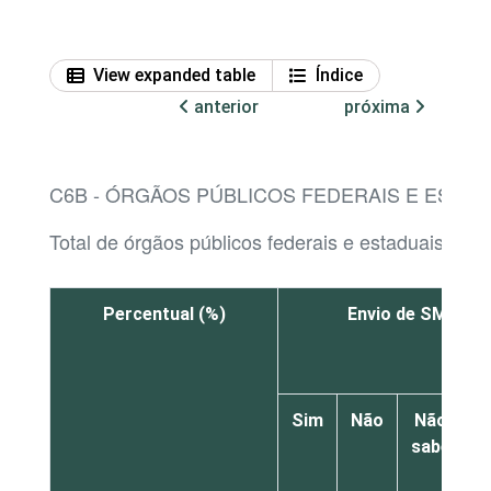
View expanded table
Índice
anterior
próxima
C6B - ÓRGÃOS PÚBLICOS FEDERAIS E ESTAD
Total de órgãos públicos federais e estaduais com
Percentual (%)
Envio de SMS par
Sim
Não
Não
sabe
r