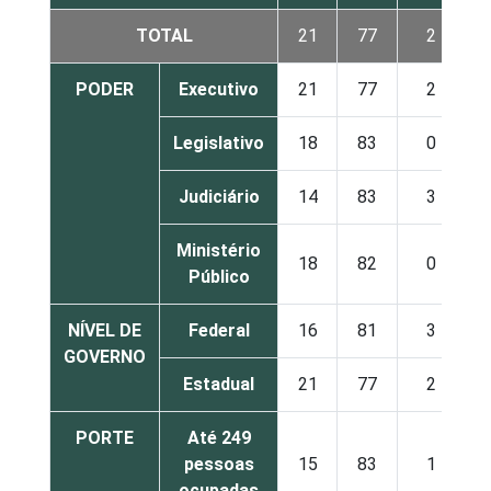
TOTAL
21
77
2
PODER
Executivo
21
77
2
Legislativo
18
83
0
Judiciário
14
83
3
Ministério
18
82
0
Público
NÍVEL DE
Federal
16
81
3
GOVERNO
Estadual
21
77
2
PORTE
Até 249
pessoas
15
83
1
ocupadas