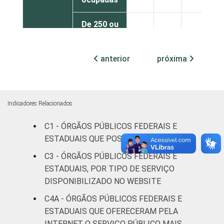
De 250 ou
mais
25
74
1
pessoas
anterior
próxima
ocupadas
Não
23
69
8
declarado
Indicadores Relacionados
Fonte: CGI.br/NIC.br, Centro Regional de
C1 - ÓRGÃOS PÚBLICOS FEDERAIS E
Estudos para o Desenvolvimento da
ESTADUAIS QUE POSSUEM WEBSITE
Sociedade da Informação (Cetic.br),
C3 - ÓRGÃOS PÚBLICOS FEDERAIS E
Pesquisa sobre o uso das tecnologias de
ESTADUAIS, POR TIPO DE SERVIÇO
informação e comunicação no setor público
DISPONIBILIZADO NO WEBSITE
brasileiro – TIC Governo Eletrônico 2021.
C4A - ÓRGÃOS PÚBLICOS FEDERAIS E
ESTADUAIS QUE OFERECERAM PELA
INTERNET O SERVIÇO PÚBLICO MAIS