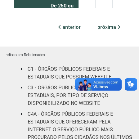
De 250 ou
mais
37
18
43
pessoas
anterior
próxima
ocupadas
Não
19
26
52
declarado
Indicadores Relacionados
Fonte: CGI.br/NIC.br, Centro Regional de
C1 - ÓRGÃOS PÚBLICOS FEDERAIS E
Estudos para o Desenvolvimento da
ESTADUAIS QUE POSSUEM WEBSITE
Sociedade da Informação (Cetic.br),
C3 - ÓRGÃOS PÚBLICOS FEDERAIS E
Pesquisa sobre o uso das tecnologias de
ESTADUAIS, POR TIPO DE SERVIÇO
informação e comunicação no setor público
DISPONIBILIZADO NO WEBSITE
brasileiro – TIC Governo Eletrônico 2021.
C4A - ÓRGÃOS PÚBLICOS FEDERAIS E
ESTADUAIS QUE OFERECERAM PELA
INTERNET O SERVIÇO PÚBLICO MAIS
PROCURADO PELOS CIDADÃOS NOS ÚLTIMOS