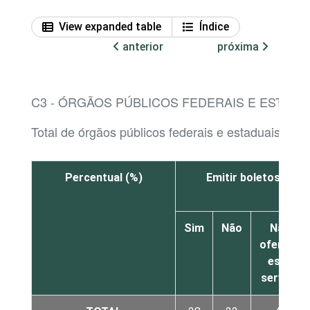
View expanded table
Índice
anterior
próxima
C3 - ÓRGÃOS PÚBLICOS FEDERAIS E ESTADUA
Total de órgãos públicos federais e estaduais qu
Percentual (%)
Emitir boletos de t
pa
Sim
Não
Não
oferece
esse
serviço