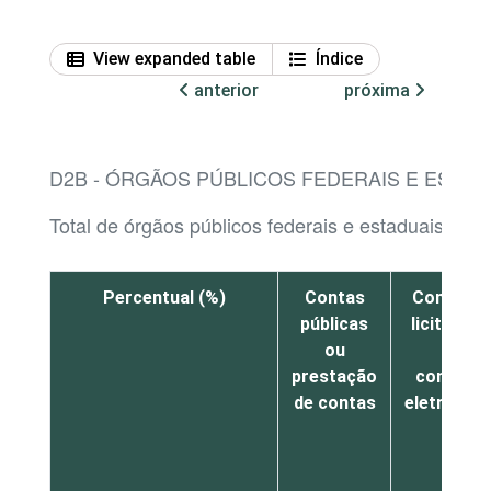
View expanded table
Índice
anterior
próxima
D2B - ÓRGÃOS PÚBLICOS FEDERAIS E ESTAD
Total de órgãos públicos federais e estaduais que
Percentual (%)
Contas
Compras
públicas
licitaçõe
ou
ou
prestação
compras
de contas
eletrônica