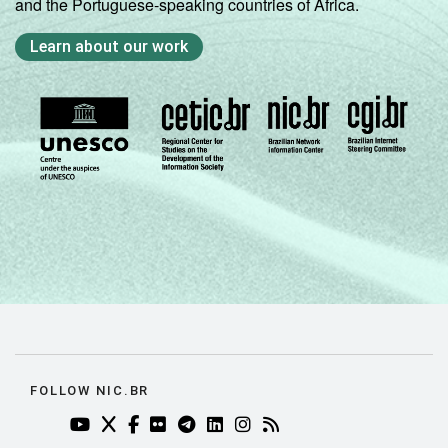
and the Portuguese-speaking countries of Africa.
Learn about our work
FOLLOW NIC.BR
YOUTUBE DO NIC.BR (ABRE EM NOVA ABA)
TWITTER DO NIC.BR (ABRE EM NOVA ABA)
FACEBOOK DO NIC.BR (ABRE EM NOVA AB
FLICKR DO NIC.BR (ABRE EM NOVA AB
TELEGRAM DO NIC.BR (ABRE EM N
LINKEDIN DO NIC.BR (ABRE EM
INSTAGRAM DO NIC.BR (AB
RSS DO NIC.BR (ABRE 