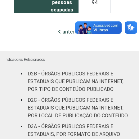
pessoas
94
92
ocupadas
De 250 ou
anterior
próxima
mais
95
95
pessoas
ocupadas
Indicadores Relacionados
Não
100
96
declarado
D2B - ÓRGÃOS PÚBLICOS FEDERAIS E
ESTADUAIS QUE PUBLICAM NA INTERNET,
Fonte: CGI.br/NIC.br, Centro Regional de
POR TIPO DE CONTEÚDO PUBLICADO
Estudos para o Desenvolvimento da
D2C - ÓRGÃOS PÚBLICOS FEDERAIS E
Sociedade da Informação (Cetic.br),
ESTADUAIS QUE PUBLICAM NA INTERNET,
Pesquisa sobre o uso das tecnologias de
POR LOCAL DE PUBLICAÇÃO DO CONTEÚDO
informação e comunicação no setor público
brasileiro – TIC Governo Eletrônico 2021.
D3A - ÓRGÃOS PÚBLICOS FEDERAIS E
ESTADUAIS, POR FORMATO DE ARQUIVO