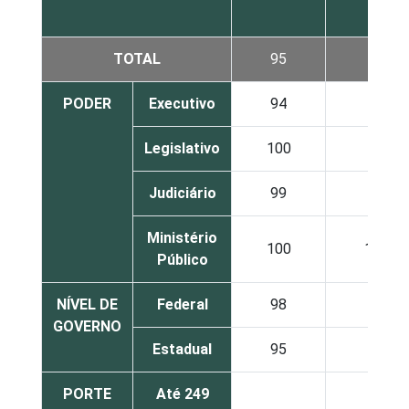
TOTAL
95
94
PODER
Executivo
94
93
Legislativo
100
98
Judiciário
99
99
Ministério
100
100
Público
NÍVEL DE
Federal
98
95
GOVERNO
Estadual
95
94
PORTE
Até 249