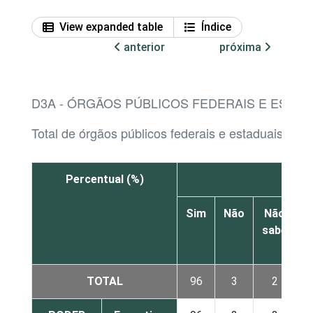
View expanded table
Índice
anterior
próxima
D3A - ÓRGÃOS PÚBLICOS FEDERAIS E ESTAD
Total de órgãos públicos federais e estaduais q
Percentual (%)
PDF
Sim
Não
Não
sabe
r
TOTAL
96
3
2