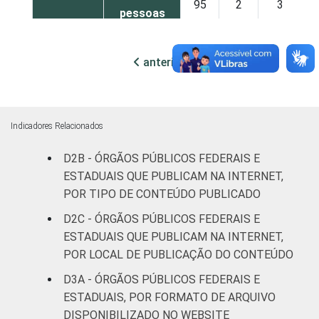
95
2
3
pessoas
ocupadas
anterior
próxima
Não
90
10
0
declarado
Fonte: CGI.br/NIC.br, Centro Regional de
Indicadores Relacionados
Estudos para o Desenvolvimento da
Sociedade da Informação (Cetic.br),
D2B - ÓRGÃOS PÚBLICOS FEDERAIS E
Pesquisa sobre o uso das tecnologias de
ESTADUAIS QUE PUBLICAM NA INTERNET,
informação e comunicação no setor público
POR TIPO DE CONTEÚDO PUBLICADO
brasileiro – TIC Governo Eletrônico 2021.
D2C - ÓRGÃOS PÚBLICOS FEDERAIS E
ESTADUAIS QUE PUBLICAM NA INTERNET,
POR LOCAL DE PUBLICAÇÃO DO CONTEÚDO
D3A - ÓRGÃOS PÚBLICOS FEDERAIS E
ESTADUAIS, POR FORMATO DE ARQUIVO
DISPONIBILIZADO NO WEBSITE