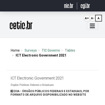
Ir para o conteúdo
A+
A-
A
Página inicial
Home
Surveys
TIC Governo
Tables
ICT Electronic Government 2021
ICT Electronic Government 2021
Órgãos Públicos Federais e Estaduais
D3A - ÓRGÃOS PÚBLICOS FEDERAIS E ESTADUAIS, POR
FORMATO DE ARQUIVO DISPONIBILIZADO NO WEBSITE