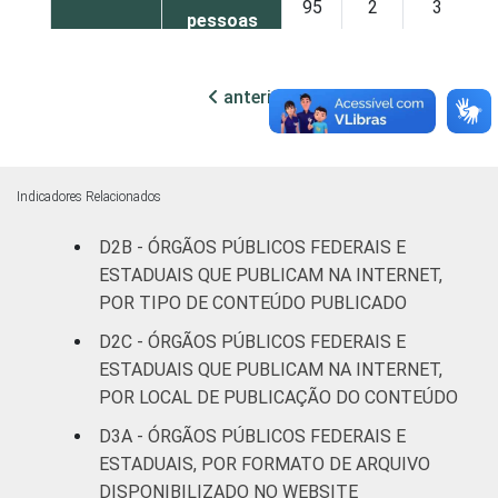
95
2
3
pessoas
ocupadas
anterior
próxima
Não
90
10
0
declarado
Fonte: CGI.br/NIC.br, Centro Regional de
Indicadores Relacionados
Estudos para o Desenvolvimento da
Sociedade da Informação (Cetic.br),
D2B - ÓRGÃOS PÚBLICOS FEDERAIS E
Pesquisa sobre o uso das tecnologias de
ESTADUAIS QUE PUBLICAM NA INTERNET,
informação e comunicação no setor público
POR TIPO DE CONTEÚDO PUBLICADO
brasileiro – TIC Governo Eletrônico 2021.
D2C - ÓRGÃOS PÚBLICOS FEDERAIS E
ESTADUAIS QUE PUBLICAM NA INTERNET,
POR LOCAL DE PUBLICAÇÃO DO CONTEÚDO
D3A - ÓRGÃOS PÚBLICOS FEDERAIS E
ESTADUAIS, POR FORMATO DE ARQUIVO
DISPONIBILIZADO NO WEBSITE