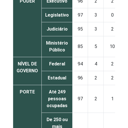
PODER
Executivo
96
2
2
Legislativo
97
3
0
Judiciário
95
3
2
Ministério
85
5
10
Público
NÍVEL DE
Federal
94
4
2
GOVERNO
Estadual
96
2
2
PORTE
Até 249
pessoas
97
2
1
ocupadas
De 250 ou
mais