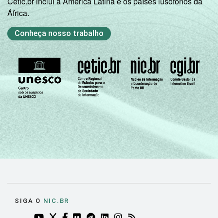
Cetic.br inclui a América Latina e os países lusófonos da
África.
Conheça nosso trabalho
SIGA O
NIC.BR
YOUTUBE DO NIC.BR (ABRE EM NOVA ABA)
TWITTER DO NIC.BR (ABRE EM NOVA ABA)
FACEBOOK DO NIC.BR (ABRE EM NOVA AB
FLICKR DO NIC.BR (ABRE EM NOVA AB
TELEGRAM DO NIC.BR (ABRE EM N
LINKEDIN DO NIC.BR (ABRE EM
INSTAGRAM DO NIC.BR (AB
RSS DO NIC.BR (ABRE 