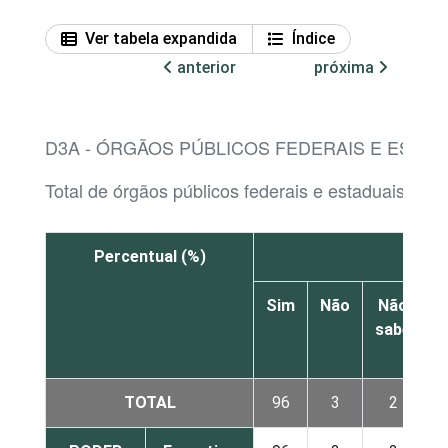
Ver tabela expandida
Índice
anterior
próxima
D3A - ÓRGÃOS PÚBLICOS FEDERAIS E ESTAD
Total de órgãos públicos federais e estaduais q
Percentual (%)
PDF
Sim
Não
Não
sabe
r
TOTAL
96
3
2