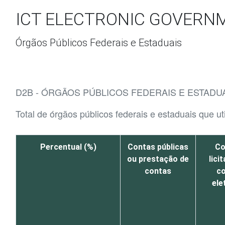
Ir para o conteúdo
ICT ELECTRONIC GOVERN
Órgãos Públicos Federais e Estaduais
D2B - ÓRGÃOS PÚBLICOS FEDERAIS E ESTADU
Total de órgãos públicos federais e estaduais que u
Percentual (%)
Contas públicas
Co
ou prestação de
lici
contas
c
ele