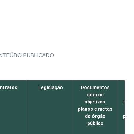
CONTEÚDO PUBLICADO
ntratos
Legislação
Documentos
Do
com os
objetivos,
resu
planos e metas
ob
do órgão
plan
público
d