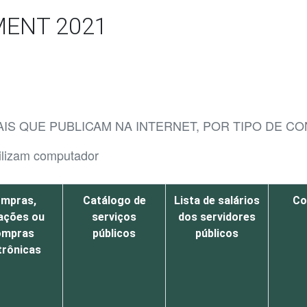
MENT 2021
AIS QUE PUBLICAM NA INTERNET, POR TIPO DE 
tilizam computador
mpras,
Catálogo de
Lista de salários
Co
tações ou
serviços
dos servidores
ompras
públicos
públicos
trônicas