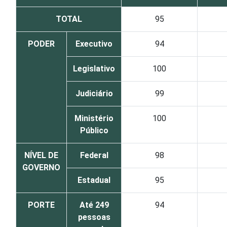
TOTAL
95
PODER
Executivo
94
Legislativo
100
Judiciário
99
Ministério
100
Público
NÍVEL DE
Federal
98
GOVERNO
Estadual
95
PORTE
Até 249
94
pessoas