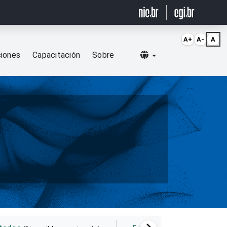
A+
A-
A
Selecionar idioma
ciones
Capacitación
Sobre