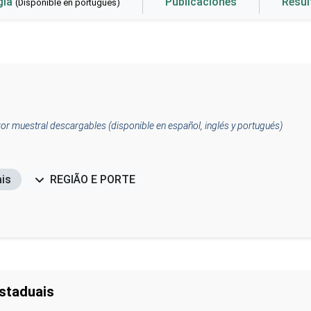
gía
Publicaciones
Resu
(Disponible en portugués)
or muestral descargables (disponible en español, inglés y portugués)
ais
REGIÃO E PORTE
staduais