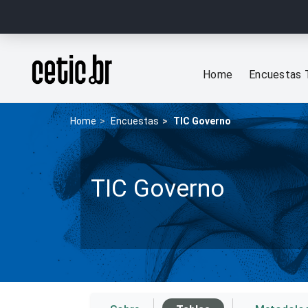
Ir para o conteúdo
Página inicial
Home
Encuestas 
Home
Encuestas
TIC Governo
TIC Governo