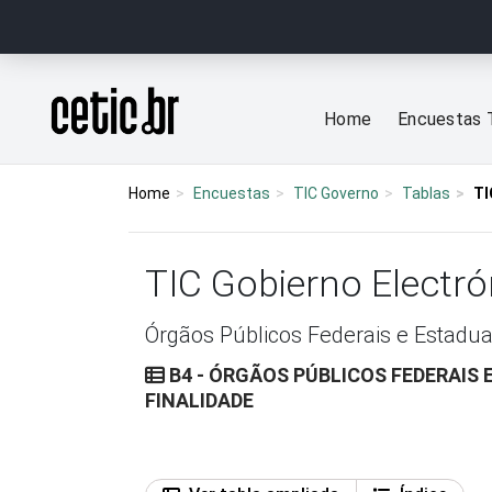
Ir para o conteúdo
Página inicial
Home
Encuestas 
Home
Encuestas
TIC Governo
Tablas
TI
TIC Gobierno Electr
Órgãos Públicos Federais e Estadua
B4 - ÓRGÃOS PÚBLICOS FEDERAIS 
FINALIDADE