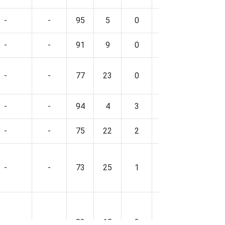
-
-
95
5
0
0
-
-
-
91
9
0
0
-
-
-
77
23
0
0
-
-
-
94
4
3
0
-
-
-
75
22
2
0
-
-
-
73
25
1
1
-
-
-
83
15
2
0
-