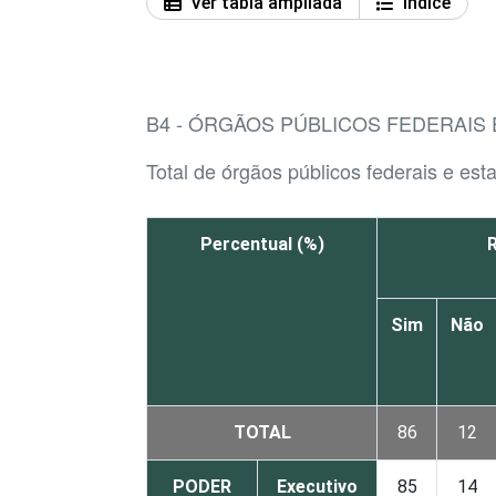
Ver tabla ampliada
Índice
B4 - ÓRGÃOS PÚBLICOS FEDERAIS 
Total de órgãos públicos federais e es
Percentual (%)
Sim
Não
TOTAL
86
12
PODER
Executivo
85
14