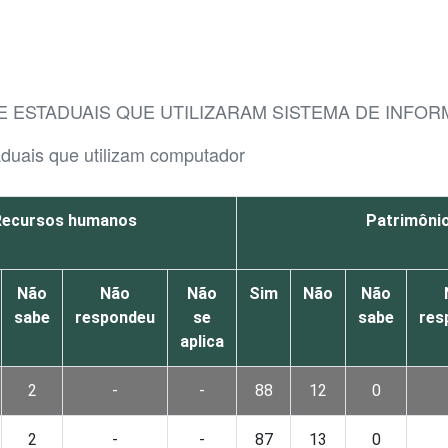
E ESTADUAIS QUE UTILIZARAM SISTEMA DE INFOR
taduais que utilizam computador
Recursos humanos
Patrimôni
Não
Não
Não
Sim
Não
Não
sabe
respondeu
se
sabe
res
aplica
2
-
-
88
12
0
2
-
-
87
13
0