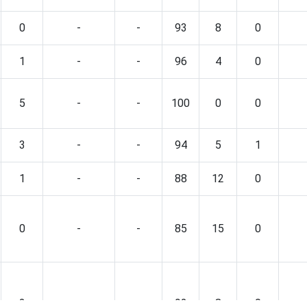
0
-
-
93
8
0
1
-
-
96
4
0
5
-
-
100
0
0
3
-
-
94
5
1
1
-
-
88
12
0
0
-
-
85
15
0
2
-
-
92
8
0