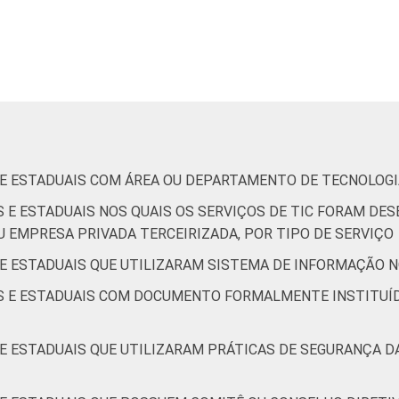
4
-
-
85
15
1
de Estudos para o Desenvolvimento da Sociedade da Informação 
o no setor público brasileiro – TIC Governo Eletrônico 2021.
S E ESTADUAIS COM ÁREA OU DEPARTAMENTO DE TECNOLOG
S E ESTADUAIS NOS QUAIS OS SERVIÇOS DE TIC FORAM D
U EMPRESA PRIVADA TERCEIRIZADA, POR TIPO DE SERVIÇO
 E ESTADUAIS QUE UTILIZARAM SISTEMA DE INFORMAÇÃO N
IS E ESTADUAIS COM DOCUMENTO FORMALMENTE INSTITUÍ
 E ESTADUAIS QUE UTILIZARAM PRÁTICAS DE SEGURANÇA 