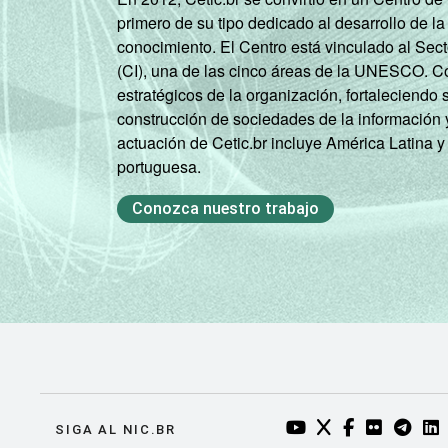
primero de su tipo dedicado al desarrollo de la
conocimiento. El Centro está vinculado al Sec
(CI), una de las cinco áreas de la UNESCO. Con
estratégicos de la organización, fortaleciendo 
construcción de sociedades de la información 
actuación de Cetic.br incluye América Latina y
portuguesa.
Conozca nuestro trabajo
YOUTUBE DO NIC.BR
TWITTER DO NIC
FACEBOOK DO
FLICKR DO
TELEGR
LI
SIGA AL NIC.BR