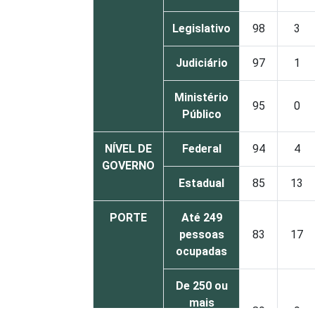
Legislativo
98
3
Judiciário
97
1
Ministério
95
0
Público
NÍVEL DE
Federal
94
4
GOVERNO
Estadual
85
13
PORTE
Até 249
pessoas
83
17
ocupadas
De 250 ou
mais
89
9