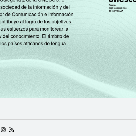
 sociedad de la información y del
tor de Comunicación e Información
tribuye al logro de los objetivos
sus esfuerzos para monitorear la
y del conocimiento. El ámbito de
 los países africanos de lengua
 (ABRE EM NOVA ABA)
.BR (ABRE EM NOVA ABA)
 NIC.BR (ABRE EM NOVA ABA)
 NIC.BR (ABRE EM NOVA ABA)
AM DO NIC.BR (ABRE EM NOVA ABA)
NKEDIN DO NIC.BR (ABRE EM NOVA ABA)
INSTAGRAM DO NIC.BR (ABRE EM NOVA ABA)
RSS DO NIC.BR (ABRE EM NOVA ABA)