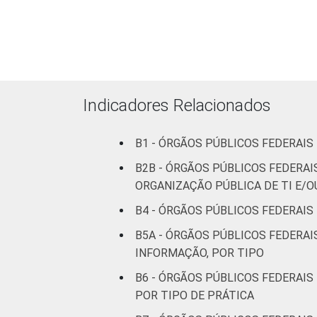
pessoas
ocupadas
Não
87
9
declarado
Indicadores Relacionados
Fonte: CGI.br/NIC.br, Centro Regional 
tecnologias de informação e comunicaçã
B1 - ÓRGÃOS PÚBLICOS FEDERAI
B2B - ÓRGÃOS PÚBLICOS FEDERAI
ORGANIZAÇÃO PÚBLICA DE TI E/O
B4 - ÓRGÃOS PÚBLICOS FEDERAIS
B5A - ÓRGÃOS PÚBLICOS FEDERA
INFORMAÇÃO, POR TIPO
B6 - ÓRGÃOS PÚBLICOS FEDERAIS
POR TIPO DE PRÁTICA