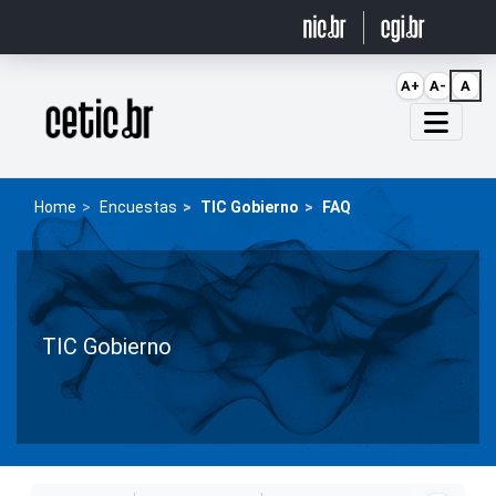
Ir para o conteúdo
A+
A-
A
Página inicial
Home
Encuestas
TIC Gobierno
FAQ
TIC Gobierno