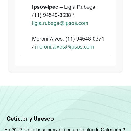
Lígia Rubega:
Ipsos-Ipec –
(11)
94549-8638
/
l
igia.rubega@ipsos.com
Moroni Alves: (11)
94548-0371
/
moroni.alves@ipsos.com
Cetic.br y Unesco
En 2012, Cetic.br se convirtió en un Centro de Categoría 2