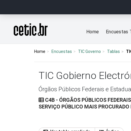
Ir para o conteúdo
Página inicial
Home
Encuestas 
Home
Encuestas
TIC Governo
Tablas
TI
TIC Gobierno Electr
Órgãos Públicos Federais e Estadua
C4B - ÓRGÃOS PÚBLICOS FEDERAIS
SERVIÇO PÚBLICO MAIS PROCURADO