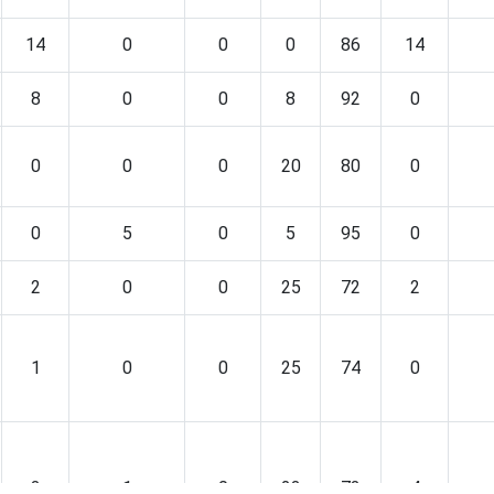
14
0
0
0
86
14
8
0
0
8
92
0
0
0
0
20
80
0
0
5
0
5
95
0
2
0
0
25
72
2
1
0
0
25
74
0
3
1
0
23
73
4