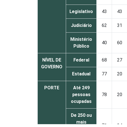
Legislativo
43
43
Judiciário
62
31
Ministério
40
60
Público
NÍVEL DE
Federal
68
27
GOVERNO
Estadual
77
20
PORTE
Até 249
pessoas
78
20
ocupadas
De 250 ou
mais
71
24