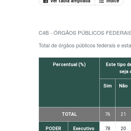
Ver tabla ampliada
Índice
C4B - ÓRGÃOS PÚBLICOS FEDERAI
Total de órgãos públicos federais e es
Percentual (%)
Este tipo d
seja 
Sim
Não
TOTAL
76
21
PODER
Executivo
78
20