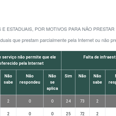
S E ESTADUAIS, POR MOTIVOS PARA NÃO PRESTA
taduais que prestam parcialmente pela Internet ou não pr
e serviço não permite que ele
Falta de infraes
oferecido pela Internet
Não
Não
Não
Sim
Não
Não
sabe
respondeu
se
sabe
res
aplica
2
0
0
24
73
2
2
0
0
25
72
2