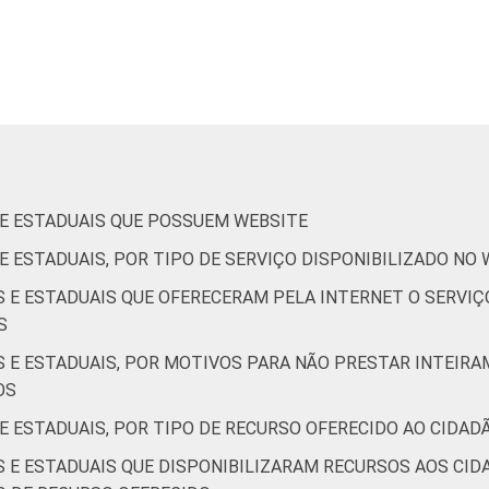
2
0
0
26
74
0
de Estudos para o Desenvolvimento da Sociedade da Informação 
o no setor público brasileiro – TIC Governo Eletrônico 2021.
 E ESTADUAIS QUE POSSUEM WEBSITE
 E ESTADUAIS, POR TIPO DE SERVIÇO DISPONIBILIZADO NO
IS E ESTADUAIS QUE OFERECERAM PELA INTERNET O SERVI
S
S E ESTADUAIS, POR MOTIVOS PARA NÃO PRESTAR INTEIRA
OS
 E ESTADUAIS, POR TIPO DE RECURSO OFERECIDO AO CIDAD
S E ESTADUAIS QUE DISPONIBILIZARAM RECURSOS AOS CID