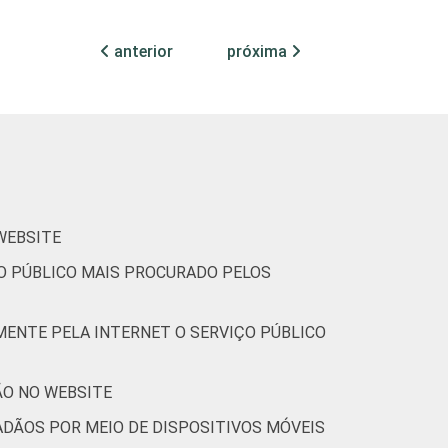
anterior
próxima
0
0
18
82
0
0
0
(Cetic.br), Pesquisa sobre o uso das
 WEBSITE
ÇO PÚBLICO MAIS PROCURADO PELOS
MENTE PELA INTERNET O SERVIÇO PÚBLICO
ÃO NO WEBSITE
ADÃOS POR MEIO DE DISPOSITIVOS MÓVEIS