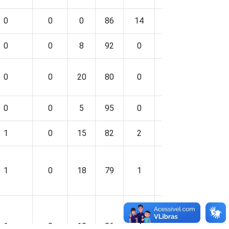
0
0
0
86
14
0
0
0
0
8
92
0
0
0
0
0
20
80
0
0
0
0
0
5
95
0
0
0
1
0
15
82
2
1
0
1
0
18
79
1
1
0
1
0
10
86
4
0
0