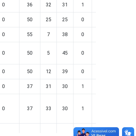
0
36
32
31
1
1
3
0
50
25
25
0
0
5
0
55
7
38
0
0
5
0
50
5
45
0
0
5
0
50
12
39
0
0
5
0
37
31
30
1
1
3
0
37
33
30
1
0
3