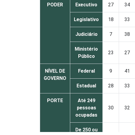
PODER
Executivo
27
34
Legislativo
18
33
Judiciário
7
38
Ministério
23
27
Público
NÍVEL DE
Federal
9
41
GOVERNO
Estadual
28
33
PORTE
Até 249
pessoas
30
32
ocupadas
De 250 ou