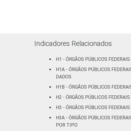
mais
22
38
pessoas
ocupadas
Não
28
21
declarado
Indicadores Relacionados
Fonte: CGI.br/NIC.br, Centro Regional 
H1 - ÓRGÃOS PÚBLICOS FEDERAIS
tecnologias de informação e comunicaçã
H1A - ÓRGÃOS PÚBLICOS FEDERAI
DADOS
H1B - ÓRGÃOS PÚBLICOS FEDERAI
H2 - ÓRGÃOS PÚBLICOS FEDERAIS
H3 - ÓRGÃOS PÚBLICOS FEDERAIS
H3A - ÓRGÃOS PÚBLICOS FEDERAI
POR TIPO