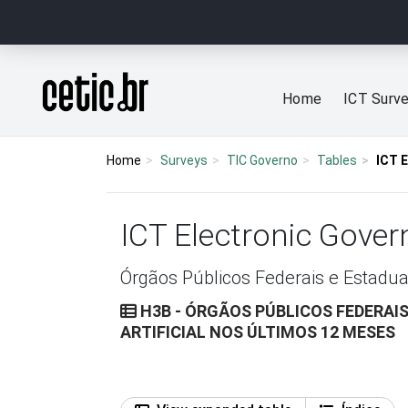
Ir para o conteúdo
Página inicial
Home
ICT Surv
Home
Surveys
TIC Governo
Tables
ICT 
ICT Electronic Gove
Órgãos Públicos Federais e Estadua
H3B - ÓRGÃOS PÚBLICOS FEDERAIS
ARTIFICIAL NOS ÚLTIMOS 12 MESES