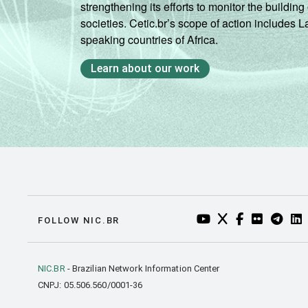
strengthening its efforts to monitor the buildi
societies. Cetic.br’s scope of action includes 
speaking countries of Africa.
Learn about our work
YOUTUBE DO NIC.BR
TWITTER DO NIC
FACEBOOK DO
FLICKR DO
TELEGR
LI
FOLLOW NIC.BR
NIC.BR
- Brazilian Network Information Center
CNPJ: 05.506.560/0001-36