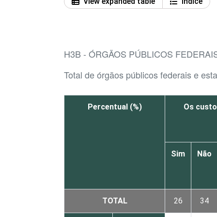
View expanded table
Índice
H3B - ÓRGÃOS PÚBLICOS FEDERAIS
Total de órgãos públicos federais e est
Percentual (%)
Os custo
Sim
Não
TOTAL
26
34