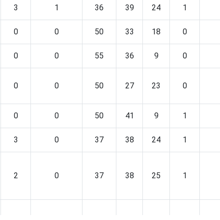
3
1
36
39
24
1
0
0
50
33
18
0
0
0
55
36
9
0
0
0
50
27
23
0
0
0
50
41
9
1
3
0
37
38
24
1
2
0
37
38
25
1