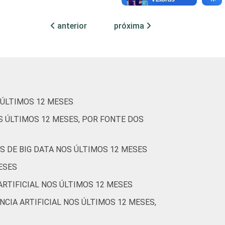
0
38
28
33
1
0
3
anterior
próxima
0
42
25
28
2
2
4
(Cetic.br), Pesquisa sobre o uso das
 ÚLTIMOS 12 MESES
S ÚLTIMOS 12 MESES, POR FONTE DOS
S DE BIG DATA NOS ÚLTIMOS 12 MESES
ESES
ARTIFICIAL NOS ÚLTIMOS 12 MESES
NCIA ARTIFICIAL NOS ÚLTIMOS 12 MESES,