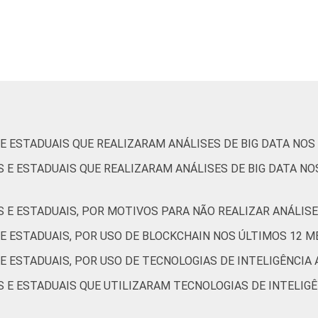
2
0
38
40
21
1
6
2
42
33
21
3
de Estudos para o Desenvolvimento da Sociedade da Informação 
 E ESTADUAIS QUE REALIZARAM ANÁLISES DE BIG DATA NOS
o no setor público brasileiro - TIC Governo Eletrônico 2021.
S E ESTADUAIS QUE REALIZARAM ANÁLISES DE BIG DATA NO
S E ESTADUAIS, POR MOTIVOS PARA NÃO REALIZAR ANÁLISE
 E ESTADUAIS, POR USO DE BLOCKCHAIN NOS ÚLTIMOS 12 M
 E ESTADUAIS, POR USO DE TECNOLOGIAS DE INTELIGÊNCIA 
S E ESTADUAIS QUE UTILIZARAM TECNOLOGIAS DE INTELIGÊ