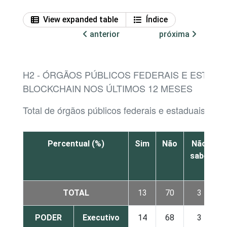
View expanded table
Índice
anterior
próxima
H2 - ÓRGÃOS PÚBLICOS FEDERAIS E ESTADU
BLOCKCHAIN NOS ÚLTIMOS 12 MESES
Total de órgãos públicos federais e estaduais
Percentual (%)
Sim
Não
Não
sabe
r
TOTAL
13
70
3
PODER
Executivo
14
68
3