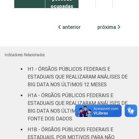
ocupadas
Não
22
46
11
anterior
próxima
declarado
Fonte: CGI.br/NIC.br, Centro Regional de
Estudos para o Desenvolvimento da
Indicadores Relacionados
Sociedade da Informação (Cetic.br),
Pesquisa sobre o uso das tecnologias de
H1 - ÓRGÃOS PÚBLICOS FEDERAIS E
informação e comunicação no setor público
ESTADUAIS QUE REALIZARAM ANÁLISES DE
brasileiro - TIC Governo Eletrônico 2021.
BIG DATA NOS ÚLTIMOS 12 MESES
H1A - ÓRGÃOS PÚBLICOS FEDERAIS E
ESTADUAIS QUE REALIZARAM ANÁLISES DE
BIG DATA NOS ÚLTIMOS 12 MESES, POR
FONTE DOS DADOS
H1B - ÓRGÃOS PÚBLICOS FEDERAIS E
ESTADUAIS, POR MOTIVOS PARA NÃO