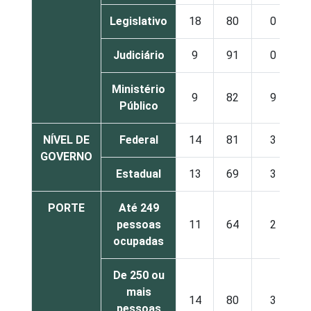
Legislativo
18
80
0
Judiciário
9
91
0
Ministério
9
82
9
Público
NÍVEL DE
Federal
14
81
3
GOVERNO
Estadual
13
69
3
PORTE
Até 249
pessoas
11
64
2
ocupadas
De 250 ou
mais
14
80
3
pessoas