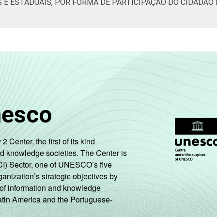
S E ESTADUAIS, POR FORMA DE PARTICIPAÇÃO DO CIDADÃO
nesco
enter, the first of its kind
nd knowledge societies. The Center is
CI) Sector, one of UNESCO’s five
ganization’s strategic objectives by
ng of information and knowledge
Latin America and the Portuguese-