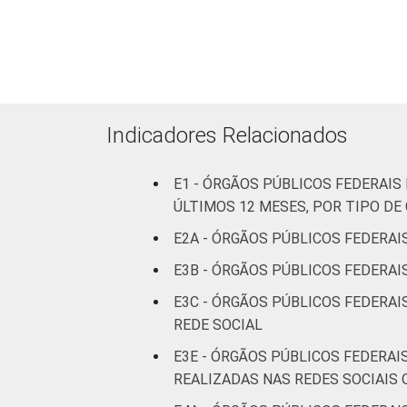
mais
92
7
pessoas
ocupadas
Não
89
7
declarado
Indicadores Relacionados
Fonte: CGI.br/NIC.br, Centro Regional 
E1 - ÓRGÃOS PÚBLICOS FEDERAI
tecnologias de informação e comunicaçã
ÚLTIMOS 12 MESES, POR TIPO D
E2A - ÓRGÃOS PÚBLICOS FEDERAI
E3B - ÓRGÃOS PÚBLICOS FEDERAI
E3C - ÓRGÃOS PÚBLICOS FEDERAI
REDE SOCIAL
E3E - ÓRGÃOS PÚBLICOS FEDERAI
REALIZADAS NAS REDES SOCIAIS 