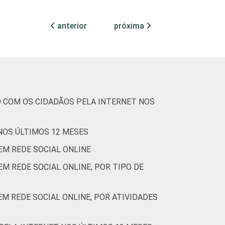
-
0
31
68
2
-
0
anterior
próxima
-
0
33
64
4
-
0
(Cetic.br), Pesquisa sobre o uso das
O COM OS CIDADÃOS PELA INTERNET NOS
 NOS ÚLTIMOS 12 MESES
EM REDE SOCIAL ONLINE
M REDE SOCIAL ONLINE, POR TIPO DE
EM REDE SOCIAL ONLINE, POR ATIVIDADES