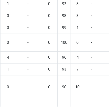
1
-
0
92
8
-
0
-
0
98
3
-
0
-
0
99
1
-
0
-
0
100
0
-
4
-
0
96
4
-
1
-
0
93
7
-
0
-
0
90
10
-