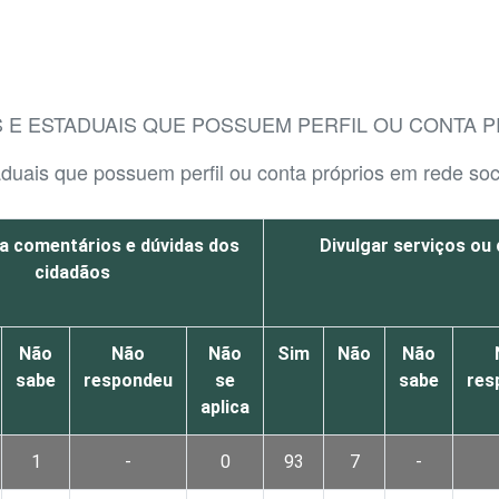
 E ESTADUAIS QUE POSSUEM PERFIL OU CONTA P
aduais que possuem perfil ou conta próprios em rede soci
a comentários e dúvidas dos
Divulgar serviços o
cidadãos
Não
Não
Não
Sim
Não
Não
sabe
respondeu
se
sabe
res
aplica
1
-
0
93
7
-