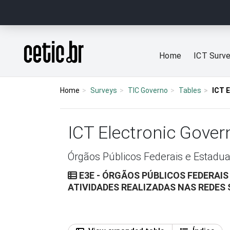
Ir para o conteúdo
Página inicial
Home
ICT Surv
Home
Surveys
TIC Governo
Tables
ICT 
ICT Electronic Gove
Órgãos Públicos Federais e Estadua
E3E - ÓRGÃOS PÚBLICOS FEDERAIS
ATIVIDADES REALIZADAS NAS REDES 