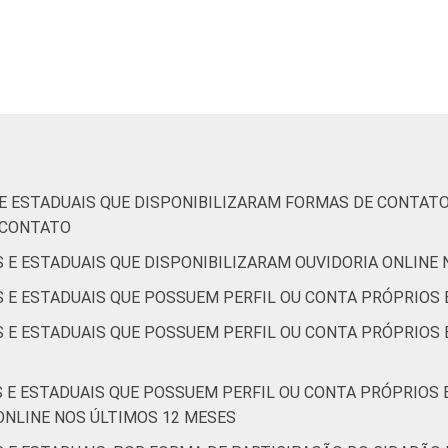
1
-
0
94
6
-
4
-
0
100
0
-
de Estudos para o Desenvolvimento da Sociedade da Informação 
S E ESTADUAIS QUE DISPONIBILIZARAM FORMAS DE CONTAT
o no setor público brasileiro – TIC Governo Eletrônico 2021.
E CONTATO
S E ESTADUAIS QUE DISPONIBILIZARAM OUVIDORIA ONLINE
S E ESTADUAIS QUE POSSUEM PERFIL OU CONTA PRÓPRIOS 
S E ESTADUAIS QUE POSSUEM PERFIL OU CONTA PRÓPRIOS E
S E ESTADUAIS QUE POSSUEM PERFIL OU CONTA PRÓPRIOS 
ONLINE NOS ÚLTIMOS 12 MESES