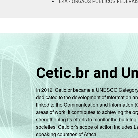
E4A - ÓRGÃOS PÚBLICOS FEDERAI
Cetic.br and U
In 2012, Cetic.br became a UNESCO Category 2 C
dedicated to the development of information a
linked to the Communication and Information (
areas of work. It contributes to achieving the or
strengthening its efforts to monitor the buildi
societies. Cetic.br’s scope of action includes 
speaking countries of Africa.