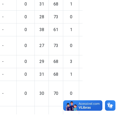
-
0
31
68
1
-
0
-
0
28
73
0
-
0
-
0
38
61
1
-
0
-
0
27
73
0
-
0
-
0
29
68
3
-
0
-
0
31
68
1
-
0
-
0
30
70
0
-
0