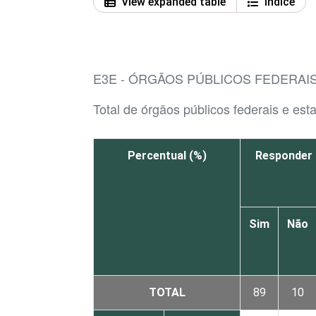
View expanded table
Índice
E3E - ÓRGÃOS PÚBLICOS FEDERAIS
Total de órgãos públicos federais e est
Percentual (%)
Responder 
Sim
Não
TOTAL
89
10