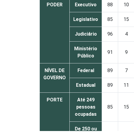
PODER
Executivo
88
10
Legislativo
85
15
Judiciário
96
4
Ministério
91
9
Público
NÍVEL DE
Federal
89
7
GOVERNO
Estadual
89
11
PORTE
Até 249
pessoas
85
15
ocupadas
De 250 ou