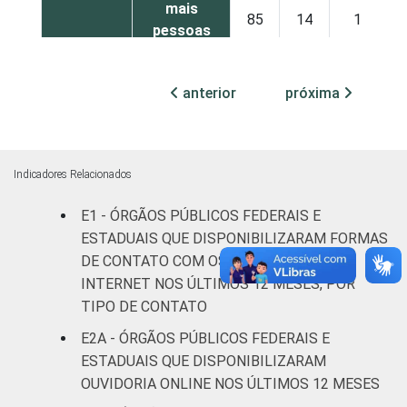
mais
85
14
1
pessoas
ocupadas
anterior
próxima
Não
76
24
0
declarado
Fonte: CGI.br/NIC.br, Centro Regional de
Indicadores Relacionados
Estudos para o Desenvolvimento da
Sociedade da Informação (Cetic.br),
E1 - ÓRGÃOS PÚBLICOS FEDERAIS E
Pesquisa sobre o uso das tecnologias de
ESTADUAIS QUE DISPONIBILIZARAM FORMAS
informação e comunicação no setor público
DE CONTATO COM OS CIDADÃOS PELA
brasileiro – TIC Governo Eletrônico 2021.
INTERNET NOS ÚLTIMOS 12 MESES, POR
TIPO DE CONTATO
E2A - ÓRGÃOS PÚBLICOS FEDERAIS E
ESTADUAIS QUE DISPONIBILIZARAM
OUVIDORIA ONLINE NOS ÚLTIMOS 12 MESES