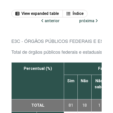
View expanded table
Índice
anterior
próxima
E3C - ÓRGÃOS PÚBLICOS FEDERAIS E ESTAD
Total de órgãos públicos federais e estaduais com
Percentual (%)
Facebo
Sim
Não
Não
sabe
r
TOTAL
81
18
1