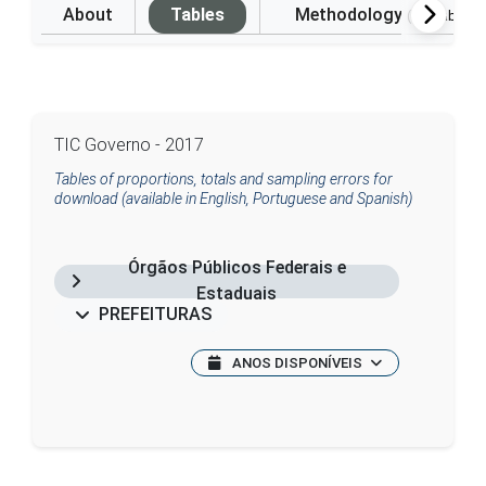
About
Tables
Methodology
(Available i
TIC Governo - 2017
Tables of proportions, totals and sampling errors for
download (available in English, Portuguese and Spanish)
Órgãos Públicos Federais e
Estaduais
PREFEITURAS
ANOS DISPONÍVEIS