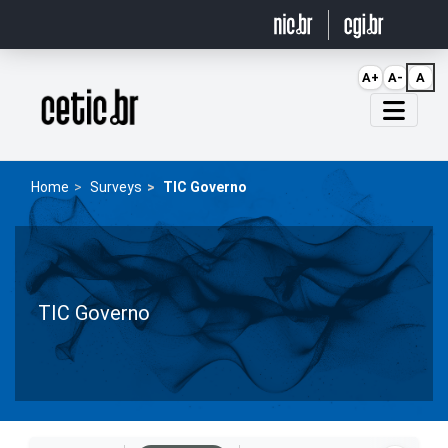
Ir para o conteúdo
A+
A-
A
Página inicial
Home
Surveys
TIC Governo
TIC Governo