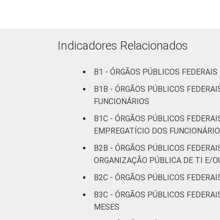
Não
39
declarado
Fonte: CGI.br/NIC.br, Centro Regional 
Indicadores Relacionados
tecnologias de informação e comunicaçã
B1 - ÓRGÃOS PÚBLICOS FEDERAI
B1B - ÓRGÃOS PÚBLICOS FEDERA
FUNCIONÁRIOS
B1C - ÓRGÃOS PÚBLICOS FEDERA
EMPREGATÍCIO DOS FUNCIONÁRI
B2B - ÓRGÃOS PÚBLICOS FEDERAI
ORGANIZAÇÃO PÚBLICA DE TI E/O
B2C - ÓRGÃOS PÚBLICOS FEDERAI
B3C - ÓRGÃOS PÚBLICOS FEDERAI
MESES