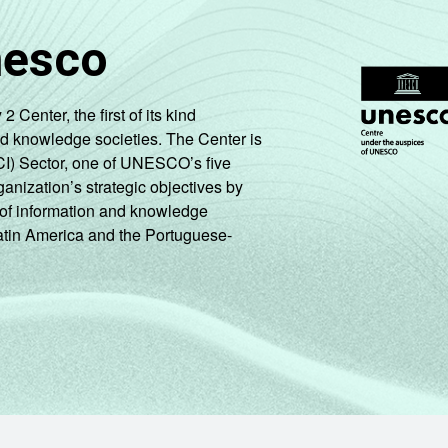
nesco
enter, the first of its kind
nd knowledge societies. The Center is
CI) Sector, one of UNESCO’s five
ganization’s strategic objectives by
ng of information and knowledge
Latin America and the Portuguese-