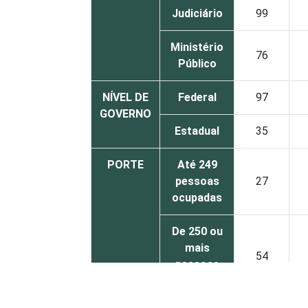
Judiciário
99
Ministério
76
Público
NÍVEL DE
Federal
97
GOVERNO
Estadual
35
PORTE
Até 249
pessoas
27
ocupadas
De 250 ou
mais
54
pessoas
ocupadas