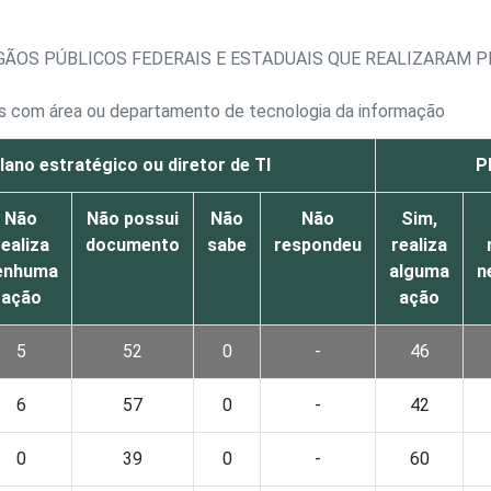
RGÃOS PÚBLICOS FEDERAIS E ESTADUAIS QUE REALIZARA
ais com área ou departamento de tecnologia da informação
lano estratégico ou diretor de TI
P
Não
Não possui
Não
Não
Sim,
realiza
documento
sabe
respondeu
realiza
enhuma
alguma
n
ação
ação
5
52
0
-
46
6
57
0
-
42
0
39
0
-
60