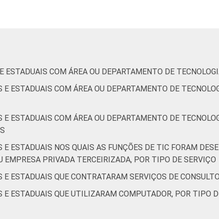
3
58
0
-
49
de Estudos para o Desenvolvimento da Sociedade da Informação 
o no setor público brasileiro - TIC Governo Eletrônico 2017
S E ESTADUAIS COM ÁREA OU DEPARTAMENTO DE TECNOLOG
IS E ESTADUAIS COM ÁREA OU DEPARTAMENTO DE TECNOLO
IS E ESTADUAIS COM ÁREA OU DEPARTAMENTO DE TECNOLOG
OS
S E ESTADUAIS NOS QUAIS AS FUNÇÕES DE TIC FORAM DE
U EMPRESA PRIVADA TERCEIRIZADA, POR TIPO DE SERVIÇO
S E ESTADUAIS QUE CONTRATARAM SERVIÇOS DE CONSULTO
S E ESTADUAIS QUE UTILIZARAM COMPUTADOR, POR TIPO 