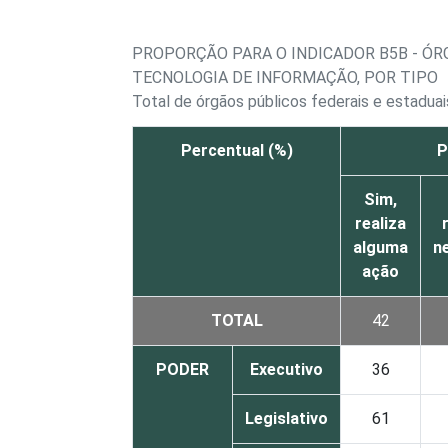
PROPORÇÃO PARA O INDICADOR B5B - Ó
TECNOLOGIA DE INFORMAÇÃO, POR TIPO
Total de órgãos públicos federais e estadu
Percentual (%)
P
Sim,
realiza
alguma
n
ação
TOTAL
42
PODER
Executivo
36
Legislativo
61