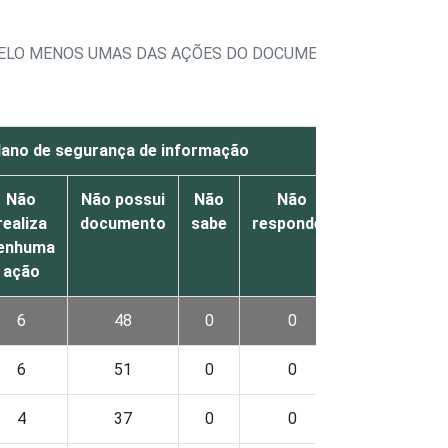
M PELO MENOS UMAS DAS AÇÕES DO DOCUMENTO FORMALME
lano de segurança de informação
Não
Não possui
Não
Não
Sim,
realiza
documento
sabe
respondeu
realiza
enhuma
alguma
n
ação
ação
6
48
0
0
33
6
51
0
0
29
4
37
0
0
35