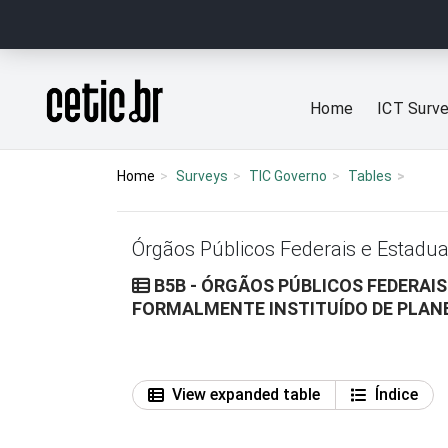
Ir para o conteúdo
Página inicial
Home
ICT Surv
Home
Surveys
TIC Governo
Tables
Órgãos Públicos Federais e Estadua
B5B - ÓRGÃOS PÚBLICOS FEDERAI
FORMALMENTE INSTITUÍDO DE PLAN
View expanded table
Índice