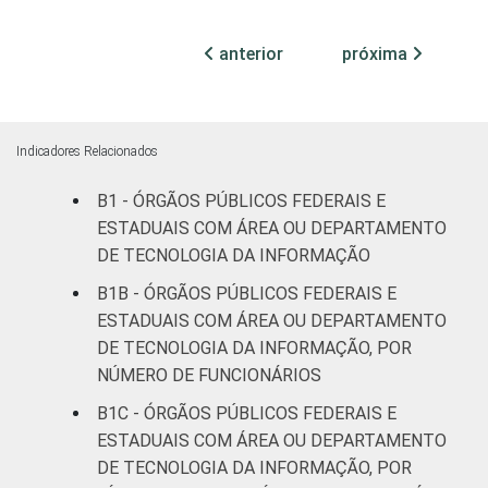
Não
anterior
próxima
77
16
6
declarado
Fonte: CGI.br/NIC.br, Centro Regional de
Estudos para o Desenvolvimento da
Indicadores Relacionados
Sociedade da Informação (Cetic.br),
B1 - ÓRGÃOS PÚBLICOS FEDERAIS E
Pesquisa sobre o uso das tecnologias de
ESTADUAIS COM ÁREA OU DEPARTAMENTO
informação e comunicação no setor público
DE TECNOLOGIA DA INFORMAÇÃO
brasileiro - TIC Governo Eletrônico 2017
B1B - ÓRGÃOS PÚBLICOS FEDERAIS E
ESTADUAIS COM ÁREA OU DEPARTAMENTO
DE TECNOLOGIA DA INFORMAÇÃO, POR
NÚMERO DE FUNCIONÁRIOS
B1C - ÓRGÃOS PÚBLICOS FEDERAIS E
ESTADUAIS COM ÁREA OU DEPARTAMENTO
DE TECNOLOGIA DA INFORMAÇÃO, POR