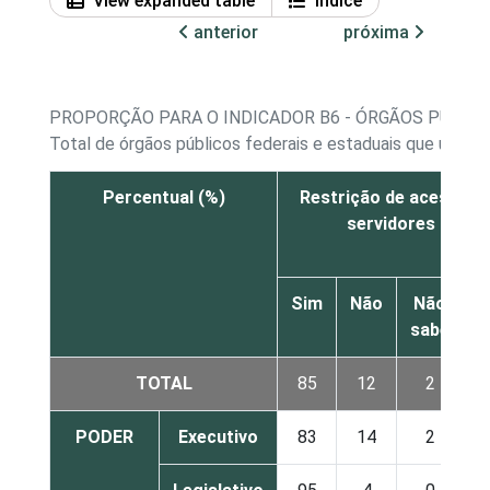
View expanded table
Índice
anterior
próxima
PROPORÇÃO PARA O INDICADOR B6 - ÓRGÃOS PÚBLIC
Total de órgãos públicos federais e estaduais que utili
Percentual (%)
Restrição de acesso fí
servidores centr
Sim
Não
Não
sabe
r
TOTAL
85
12
2
PODER
Executivo
83
14
2