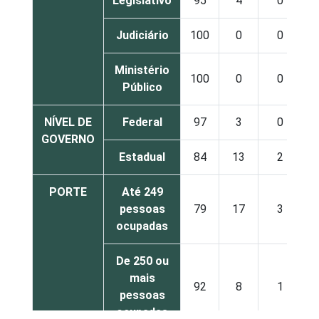
Legislativo
95
4
0
Judiciário
100
0
0
Ministério
100
0
0
Público
NÍVEL DE
Federal
97
3
0
GOVERNO
Estadual
84
13
2
PORTE
Até 249
pessoas
79
17
3
ocupadas
De 250 ou
mais
92
8
1
pessoas
ocupadas