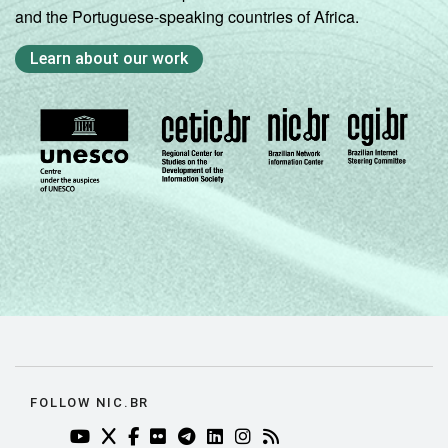
and the Portuguese-speaking countries of Africa.
Learn about our work
FOLLOW NIC.BR
YOUTUBE DO NIC.BR (ABRE EM NOVA ABA)
TWITTER DO NIC.BR (ABRE EM NOVA ABA)
FACEBOOK DO NIC.BR (ABRE EM NOVA AB
FLICKR DO NIC.BR (ABRE EM NOVA AB
TELEGRAM DO NIC.BR (ABRE EM N
LINKEDIN DO NIC.BR (ABRE EM
INSTAGRAM DO NIC.BR (AB
RSS DO NIC.BR (ABRE 