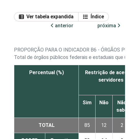
Ver tabela expandida
Índice
anterior
próxima
PROPORÇÃO PARA O INDICADOR B6 - ÓRGÃOS PÚBLIC
Total de órgãos públicos federais e estaduais que utili
Percentual (%)
Restrição de acesso fí
servidores centr
Sim
Não
Não
sabe
r
TOTAL
85
12
2