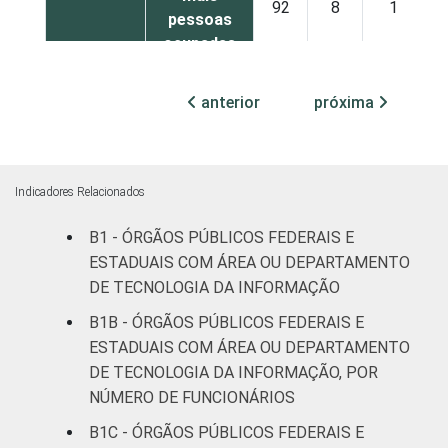
92
8
1
pessoas
ocupadas
Não
anterior
próxima
77
16
6
declarado
Fonte: CGI.br/NIC.br, Centro Regional de
Estudos para o Desenvolvimento da
Indicadores Relacionados
Sociedade da Informação (Cetic.br),
B1 - ÓRGÃOS PÚBLICOS FEDERAIS E
Pesquisa sobre o uso das tecnologias de
ESTADUAIS COM ÁREA OU DEPARTAMENTO
informação e comunicação no setor público
DE TECNOLOGIA DA INFORMAÇÃO
brasileiro - TIC Governo Eletrônico 2017
B1B - ÓRGÃOS PÚBLICOS FEDERAIS E
ESTADUAIS COM ÁREA OU DEPARTAMENTO
DE TECNOLOGIA DA INFORMAÇÃO, POR
NÚMERO DE FUNCIONÁRIOS
B1C - ÓRGÃOS PÚBLICOS FEDERAIS E