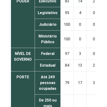
PODER
Executivo
83
14
2
Legislativo
95
4
0
Judiciário
100
0
0
Ministério
100
0
0
Público
NÍVEL DE
Federal
97
3
0
GOVERNO
Estadual
84
13
2
PORTE
Até 249
pessoas
79
17
3
ocupadas
De 250 ou
mais