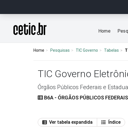
Ir para o conteúdo
Página inicial
Home
Pesq
Home
Pesquisas
TIC Governo
Tabelas
T
TIC Governo Eletrôni
Órgãos Públicos Federais e Estadua
B6A - ÓRGÃOS PÚBLICOS FEDERAIS
Ver tabela expandida
Índice