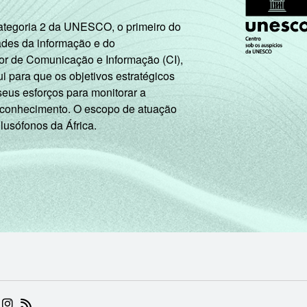
Categoria 2 da UNESCO, o primeiro do
ades da informação e do
or de Comunicação e Informação (CI),
 para que os objetivos estratégicos
seus esforços para monitorar a
 conhecimento. O escopo de atuação
 lusófonos da África.
 (ABRE EM NOVA ABA)
.BR (ABRE EM NOVA ABA)
 NIC.BR (ABRE EM NOVA ABA)
 NIC.BR (ABRE EM NOVA ABA)
AM DO NIC.BR (ABRE EM NOVA ABA)
NKEDIN DO NIC.BR (ABRE EM NOVA ABA)
INSTAGRAM DO NIC.BR (ABRE EM NOVA ABA)
RSS DO NIC.BR (ABRE EM NOVA ABA)