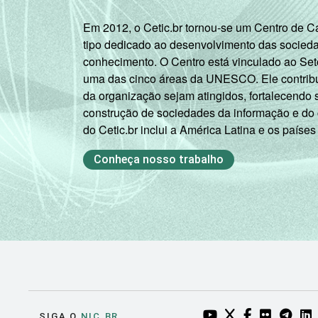
Em 2012, o Cetic.br tornou-se um Centro de 
tipo dedicado ao desenvolvimento das socied
conhecimento. O Centro está vinculado ao Set
uma das cinco áreas da UNESCO. Ele contribui
da organização sejam atingidos, fortalecendo 
construção de sociedades da informação e do
do Cetic.br inclui a América Latina e os países
Conheça nosso trabalho
YOUTUBE DO NIC.BR
TWITTER DO NIC
FACEBOOK DO
FLICKR DO
TELEGR
LI
SIGA O
NIC.BR