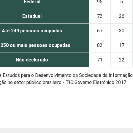
Federal
95
5
Estadual
72
26
Até 249 pessoas ocupadas
67
30
 250 ou mais pessoas ocupadas
82
17
Não declarado
71
22
de Estudos para o Desenvolvimento da Sociedade da Informação 
o no setor público brasileiro - TIC Governo Eletrônico 2017