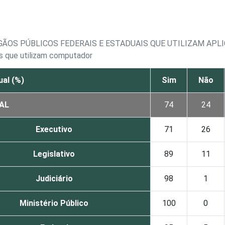
ÃOS PÚBLICOS FEDERAIS E ESTADUAIS QUE UTILIZAM APLI
is que utilizam computador
al (%)
Sim
Não
AL
74
24
Executivo
71
26
Legislativo
89
11
Judiciário
98
1
Ministério Público
100
0