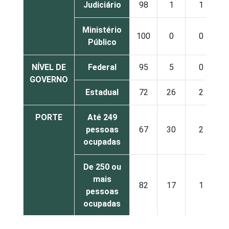
Judiciário
98
1
1
Ministério
100
0
0
Público
NÍVEL DE
Federal
95
5
0
GOVERNO
Estadual
72
26
2
PORTE
Até 249
pessoas
67
30
2
ocupadas
De 250 ou
mais
82
17
1
pessoas
ocupadas
Não