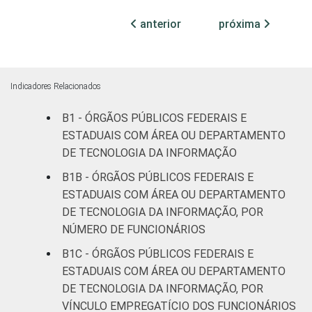
71
22
6
declarado
anterior
próxima
Fonte: CGI.br/NIC.br, Centro Regional de
Estudos para o Desenvolvimento da
Sociedade da Informação (Cetic.br),
Indicadores Relacionados
Pesquisa sobre o uso das tecnologias de
B1 - ÓRGÃOS PÚBLICOS FEDERAIS E
informação e comunicação no setor público
ESTADUAIS COM ÁREA OU DEPARTAMENTO
brasileiro - TIC Governo Eletrônico 2017
DE TECNOLOGIA DA INFORMAÇÃO
B1B - ÓRGÃOS PÚBLICOS FEDERAIS E
ESTADUAIS COM ÁREA OU DEPARTAMENTO
DE TECNOLOGIA DA INFORMAÇÃO, POR
NÚMERO DE FUNCIONÁRIOS
B1C - ÓRGÃOS PÚBLICOS FEDERAIS E
ESTADUAIS COM ÁREA OU DEPARTAMENTO
DE TECNOLOGIA DA INFORMAÇÃO, POR
VÍNCULO EMPREGATÍCIO DOS FUNCIONÁRIOS