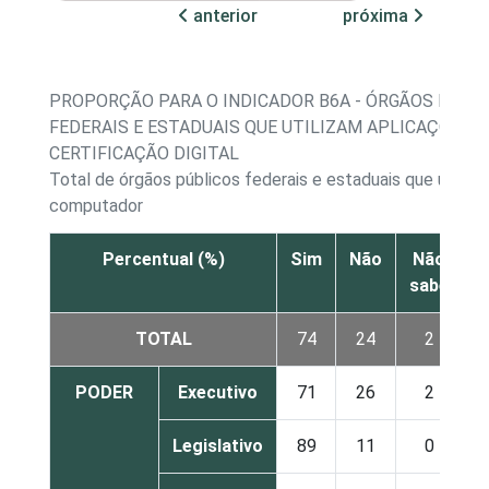
anterior
próxima
PROPORÇÃO PARA O INDICADOR B6A - ÓRGÃOS PÚBL
FEDERAIS E ESTADUAIS QUE UTILIZAM APLICAÇÕES D
CERTIFICAÇÃO DIGITAL
Total de órgãos públicos federais e estaduais que utiliza
computador
Percentual (%)
Sim
Não
Não
sabe
r
TOTAL
74
24
2
PODER
Executivo
71
26
2
Legislativo
89
11
0