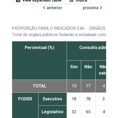
View expanded table
Índice
anterior
próxima
PROPORÇÃO PARA O INDICADOR E4A - ÓRGÃOS PÚBLI
Total de órgãos públicos federais e estaduais com acess
Percentual (%)
Consulta pública on
Sim
Não
Não
sabe
r
TOTAL
19
77
4
PODER
Executivo
18
78
3
Legislativo
32
65
4