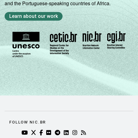
and the Portuguese-speaking countries of Africa.
Learn about our work
FOLLOW NIC.BR
YOUTUBE DO NIC.BR (ABRE EM NOVA ABA)
TWITTER DO NIC.BR (ABRE EM NOVA ABA)
FACEBOOK DO NIC.BR (ABRE EM NOVA AB
FLICKR DO NIC.BR (ABRE EM NOVA AB
TELEGRAM DO NIC.BR (ABRE EM N
LINKEDIN DO NIC.BR (ABRE EM
INSTAGRAM DO NIC.BR (AB
RSS DO NIC.BR (ABRE 