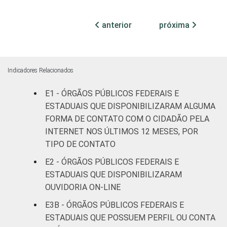
Não
18
69
13
declarado
anterior
próxima
Fonte: CGI.br/NIC.br, Centro Regional de
Estudos para o Desenvolvimento da
Sociedade da Informação (Cetic.br),
Indicadores Relacionados
Pesquisa sobre o uso das tecnologias de
E1 - ÓRGÃOS PÚBLICOS FEDERAIS E
informação e comunicação no setor público
ESTADUAIS QUE DISPONIBILIZARAM ALGUMA
brasileiro - TIC Governo Eletrônico 2017
FORMA DE CONTATO COM O CIDADÃO PELA
INTERNET NOS ÚLTIMOS 12 MESES, POR
TIPO DE CONTATO
E2 - ÓRGÃOS PÚBLICOS FEDERAIS E
ESTADUAIS QUE DISPONIBILIZARAM
OUVIDORIA ON-LINE
E3B - ÓRGÃOS PÚBLICOS FEDERAIS E
ESTADUAIS QUE POSSUEM PERFIL OU CONTA