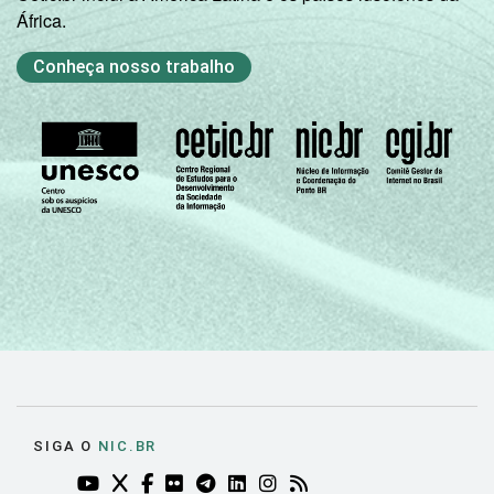
África.
Conheça nosso trabalho
SIGA O
NIC.BR
YOUTUBE DO NIC.BR (ABRE EM NOVA ABA)
TWITTER DO NIC.BR (ABRE EM NOVA ABA)
FACEBOOK DO NIC.BR (ABRE EM NOVA AB
FLICKR DO NIC.BR (ABRE EM NOVA AB
TELEGRAM DO NIC.BR (ABRE EM N
LINKEDIN DO NIC.BR (ABRE EM
INSTAGRAM DO NIC.BR (AB
RSS DO NIC.BR (ABRE 