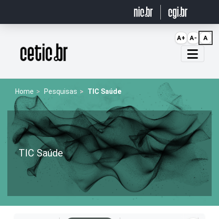
Ir para o conteúdo
A+
A-
A
Página inicial
Home
Pesquisas
TIC Saúde
TIC Saúde