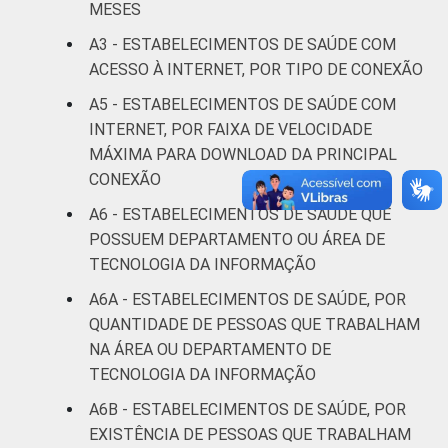
MESES
Fonte: CGI.br/NIC.br, Centro Regional de
A3 - ESTABELECIMENTOS DE SAÚDE COM
Estudos para o Desenvolvimento da
ACESSO À INTERNET, POR TIPO DE CONEXÃO
Sociedade da Informação (Cetic.br),
A5 - ESTABELECIMENTOS DE SAÚDE COM
Pesquisa sobre o uso das Tecnologias de
INTERNET, POR FAIXA DE VELOCIDADE
Informação e Comunicação nos
MÁXIMA PARA DOWNLOAD DA PRINCIPAL
estabelecimentos de saúde brasileiros - TIC
Saúde 2016.
CONEXÃO
A6 - ESTABELECIMENTOS DE SAÚDE QUE
POSSUEM DEPARTAMENTO OU ÁREA DE
TECNOLOGIA DA INFORMAÇÃO
A6A - ESTABELECIMENTOS DE SAÚDE, POR
QUANTIDADE DE PESSOAS QUE TRABALHAM
NA ÁREA OU DEPARTAMENTO DE
TECNOLOGIA DA INFORMAÇÃO
A6B - ESTABELECIMENTOS DE SAÚDE, POR
EXISTÊNCIA DE PESSOAS QUE TRABALHAM