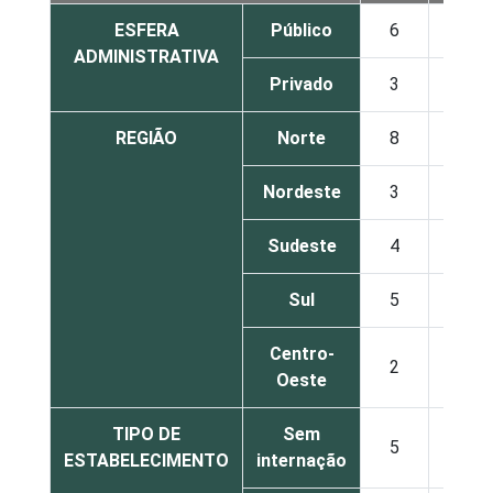
ESFERA
Público
6
17
ADMINISTRATIVA
Privado
3
4
REGIÃO
Norte
8
12
Nordeste
3
17
Sudeste
4
6
Sul
5
9
Centro-
2
9
Oeste
TIPO DE
Sem
5
11
ESTABELECIMENTO
internação