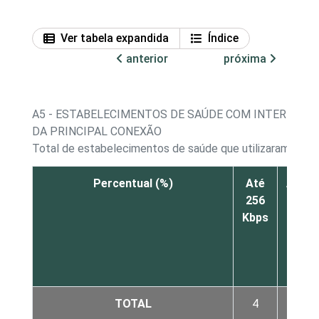
Ver tabela expandida
Índice
anterior
próxima
A5 - ESTABELECIMENTOS DE SAÚDE COM INTERNET, 
DA PRINCIPAL CONEXÃO
Total de estabelecimentos de saúde que utilizaram a In
Percentual (%)
Até
Acim
256
de
Kbps
256
Kbps
a 1
Mbps
TOTAL
4
10