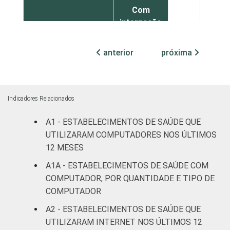
Com
internação
4
12
(até 50
leitos)
anterior
próxima
Com
internação
1
5
(mais de
Indicadores Relacionados
50 leitos)
A1 - ESTABELECIMENTOS DE SAÚDE QUE
Serviço de
UTILIZARAM COMPUTADORES NOS ÚLTIMOS
apoio à
12 MESES
2
4
diagnose e
A1A - ESTABELECIMENTOS DE SAÚDE COM
terapia
COMPUTADOR, POR QUANTIDADE E TIPO DE
COMPUTADOR
LOCALIZAÇÃO
Capital
3
4
A2 - ESTABELECIMENTOS DE SAÚDE QUE
Interior
5
12
UTILIZARAM INTERNET NOS ÚLTIMOS 12