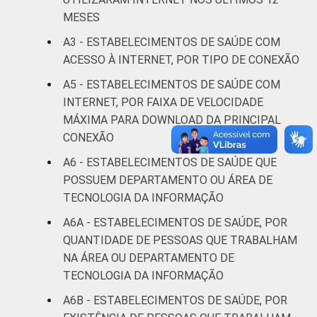
Fonte: CGI.br/NIC.br, Centro Regional de
MESES
Estudos para o Desenvolvimento da
Sociedade da Informação (Cetic.br),
A3 - ESTABELECIMENTOS DE SAÚDE COM
Pesquisa sobre o uso das Tecnologias de
ACESSO À INTERNET, POR TIPO DE CONEXÃO
Informação e Comunicação nos
A5 - ESTABELECIMENTOS DE SAÚDE COM
estabelecimentos de saúde brasileiros - TIC
INTERNET, POR FAIXA DE VELOCIDADE
Saúde 2016.
MÁXIMA PARA DOWNLOAD DA PRINCIPAL
CONEXÃO
A6 - ESTABELECIMENTOS DE SAÚDE QUE
POSSUEM DEPARTAMENTO OU ÁREA DE
TECNOLOGIA DA INFORMAÇÃO
A6A - ESTABELECIMENTOS DE SAÚDE, POR
QUANTIDADE DE PESSOAS QUE TRABALHAM
NA ÁREA OU DEPARTAMENTO DE
TECNOLOGIA DA INFORMAÇÃO
A6B - ESTABELECIMENTOS DE SAÚDE, POR