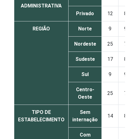
ADMINISTRATIVA
Privado
12
88
REGIÃO
Norte
9
91
Nordeste
25
75
Sudeste
17
83
Sul
9
91
Centro-
25
75
Oeste
TIPO DE
Sem
14
86
ESTABELECIMENTO
internação
Com