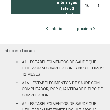
internação
16
84
(até 50
leitos)
Com
anterior
próxima
internação
16
84
(mais de
50 leitos)
Indicadores Relacionados
Serviço de
A1 - ESTABELECIMENTOS DE SAÚDE QUE
apoio à
29
71
diagnose e
UTILIZARAM COMPUTADORES NOS ÚLTIMOS
terapia
12 MESES
A1A - ESTABELECIMENTOS DE SAÚDE COM
LOCALIZAÇÃO
Capital
11
89
COMPUTADOR, POR QUANTIDADE E TIPO DE
COMPUTADOR
Interior
21
79
A2 - ESTABELECIMENTOS DE SAÚDE QUE
UTILIZARAM INTERNET NOS ÚLTIMOS 12