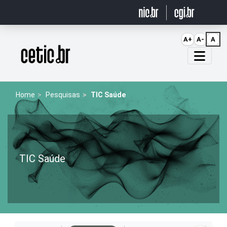
Ir para o conteúdo
A+
A-
A
Página inicial
Home
Pesquisas
TIC Saúde
TIC Saúde