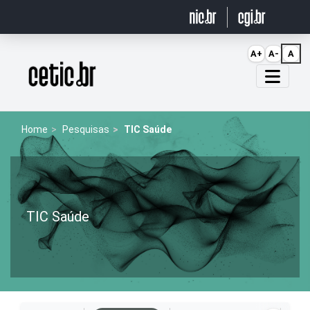
Ir para o conteúdo
A+
A-
A
Página inicial
Home
Pesquisas
TIC Saúde
TIC Saúde