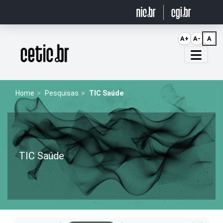
Ir para o conteúdo
A+
A-
A
Página inicial
Home
Pesquisas
TIC Saúde
TIC Saúde