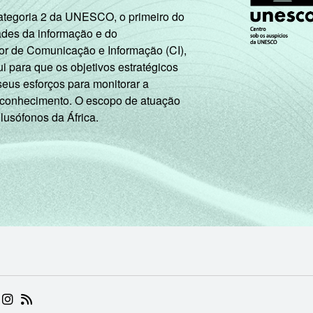
Categoria 2 da UNESCO, o primeiro do
ades da informação e do
or de Comunicação e Informação (CI),
 para que os objetivos estratégicos
seus esforços para monitorar a
 conhecimento. O escopo de atuação
 lusófonos da África.
 (ABRE EM NOVA ABA)
.BR (ABRE EM NOVA ABA)
 NIC.BR (ABRE EM NOVA ABA)
 NIC.BR (ABRE EM NOVA ABA)
AM DO NIC.BR (ABRE EM NOVA ABA)
NKEDIN DO NIC.BR (ABRE EM NOVA ABA)
INSTAGRAM DO NIC.BR (ABRE EM NOVA ABA)
RSS DO NIC.BR (ABRE EM NOVA ABA)