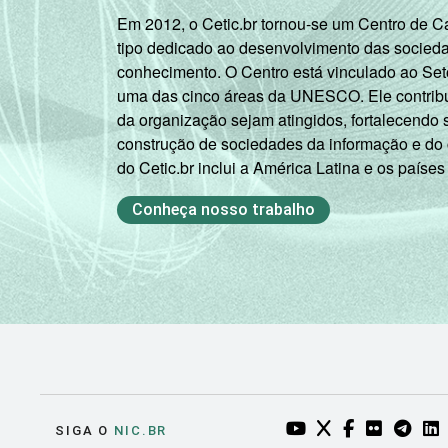
Em 2012, o Cetic.br tornou-se um Centro de 
tipo dedicado ao desenvolvimento das socied
conhecimento. O Centro está vinculado ao Set
uma das cinco áreas da UNESCO. Ele contribui
da organização sejam atingidos, fortalecendo 
construção de sociedades da informação e do
do Cetic.br inclui a América Latina e os países
Conheça nosso trabalho
YOUTUBE DO NIC.BR
TWITTER DO NIC
FACEBOOK DO
FLICKR DO
TELEGR
LI
SIGA O
NIC.BR