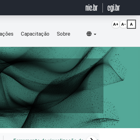
A+
A-
A
Selecionar idioma
cações
Capacitação
Sobre