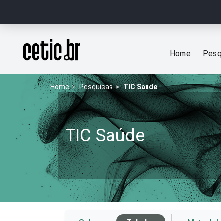
Ir para o conteúdo
Página inicial
Home
Pesq
Home
Pesquisas
TIC Saúde
TIC Saúde