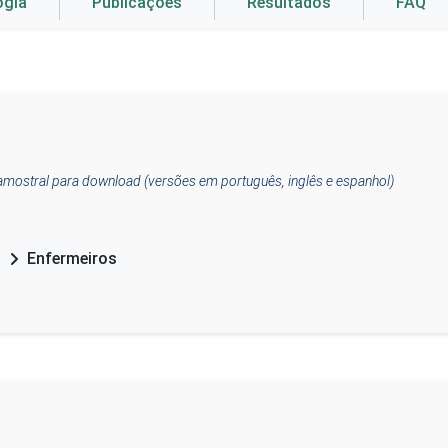
ogia
Publicações
Resultados
FAQ
amostral para download (versões em português, inglês e espanhol)
Enfermeiros