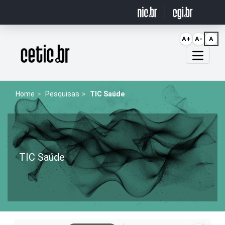
Ir para o conteúdo
A+
A-
A
Página inicial
Home
Pesquisas
TIC Saúde
TIC Saúde