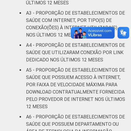
ÚLTIMOS 12 MESES
https://cetic.br/noticia/cetic-br-informa-
correcao-dos-resultados-da-pesquisa-tic-
A3 - PROPORÇÃO DE ESTABELECIMENTOS DE
saude-2013/
SAÚDE COM INTERNET, POR TIPO(S) DE
1
Base: 1513 estabelecimentos de saúde que
CONEXÃO(ÕES) À INTERNET UTILIZADA(S)
declararam ter utilizado Internet nos últimos
NOS ÚLTIMOS 12 MESES
12 meses em relação ao momento da
A4 - PROPORÇÃO DE ESTABELECIMENTOS DE
entrevista. Estimativa: 68.365
estabelecimentos. Respostas estimuladas.
SAÚDE QUE UTILIZARAM CONEXÃO POR LINK
Dados coletados entre fevereiro de 2013 e
DEDICADO NOS ÚLTIMOS 12 MESES
junho de 2013.
A5 - PROPORÇÃO DE ESTABELECIMENTOS DE
Fonte: NIC.br - fev 2013 / jun 2013
SAÚDE QUE POSSUEM ACESSO À INTERNET,
POR FAIXA DE VELOCIDADE MÁXIMA PARA
DOWNLOAD CONTRATUALMENTE FORNECIDA
PELO PROVEDOR DE INTERNET NOS ÚLTIMOS
12 MESES
A6 - PROPORÇÃO DE ESTABELECIMENTOS DE
SAÚDE QUE POSSUEM DEPARTAMENTO OU