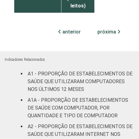
leitos)
Com
Internação
anterior
próxima
70
(mais de
50 leitos)
Serviço de
Indicadores Relacionados
Apoio à
26
Diagnose
A1 - PROPORÇÃO DE ESTABELECIMENTOS DE
e Terapia
SAÚDE QUE UTILIZARAM COMPUTADORES
NOS ÚLTIMOS 12 MESES
Localização
Capital
29
A1A - PROPORÇÃO DE ESTABELECIMENTOS
DE SAÚDE COM COMPUTADOR, POR
Interior
25
QUANTIDADE E TIPO DE COMPUTADOR
A2 - PROPORÇÃO DE ESTABELECIMENTOS DE
Essa tabela foi corrigida em maio de 2015.
SAÚDE QUE UTILIZARAM INTERNET NOS
Para mais informações, acesse