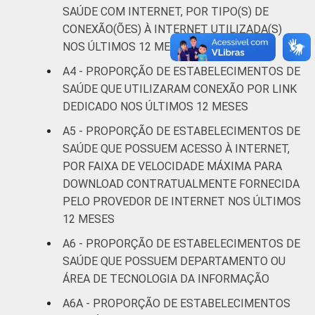
saude-2013/
SAÚDE COM INTERNET, POR TIPO(S) DE
1
Base: 1513 estabelecimentos de saúde que
CONEXÃO(ÕES) À INTERNET UTILIZADA(S)
declararam ter utilizado Internet nos últimos
NOS ÚLTIMOS 12 MESES
12 meses em relação ao momento da
A4 - PROPORÇÃO DE ESTABELECIMENTOS DE
entrevista. Estimativa: 68.365
estabelecimentos. Respostas estimuladas.
SAÚDE QUE UTILIZARAM CONEXÃO POR LINK
Dados coletados entre fevereiro de 2013 e
DEDICADO NOS ÚLTIMOS 12 MESES
junho de 2013.
A5 - PROPORÇÃO DE ESTABELECIMENTOS DE
Fonte: NIC.br - fev 2013 / jun 2013
SAÚDE QUE POSSUEM ACESSO À INTERNET,
POR FAIXA DE VELOCIDADE MÁXIMA PARA
DOWNLOAD CONTRATUALMENTE FORNECIDA
PELO PROVEDOR DE INTERNET NOS ÚLTIMOS
12 MESES
A6 - PROPORÇÃO DE ESTABELECIMENTOS DE
SAÚDE QUE POSSUEM DEPARTAMENTO OU
ÁREA DE TECNOLOGIA DA INFORMAÇÃO
A6A - PROPORÇÃO DE ESTABELECIMENTOS