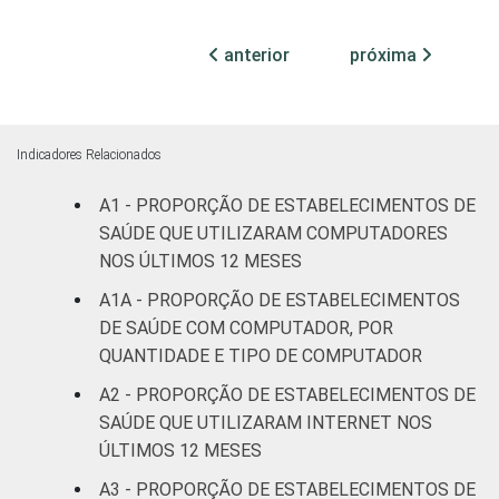
Com
Internação
anterior
próxima
70
(mais de
50 leitos)
Serviço de
Indicadores Relacionados
Apoio à
26
Diagnose
A1 - PROPORÇÃO DE ESTABELECIMENTOS DE
e Terapia
SAÚDE QUE UTILIZARAM COMPUTADORES
NOS ÚLTIMOS 12 MESES
Localização
Capital
29
A1A - PROPORÇÃO DE ESTABELECIMENTOS
DE SAÚDE COM COMPUTADOR, POR
Interior
25
QUANTIDADE E TIPO DE COMPUTADOR
A2 - PROPORÇÃO DE ESTABELECIMENTOS DE
Essa tabela foi corrigida em maio de 2015.
SAÚDE QUE UTILIZARAM INTERNET NOS
Para mais informações, acesse
ÚLTIMOS 12 MESES
https://cetic.br/noticia/cetic-br-informa-
correcao-dos-resultados-da-pesquisa-tic-
A3 - PROPORÇÃO DE ESTABELECIMENTOS DE