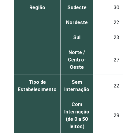
Região
Sudeste
30
Nordeste
22
Sul
23
Norte /
Centro-
27
Oeste
Tipo de
Sem
22
Estabelecimento
internação
Com
Internação
29
(de 0 a 50
leitos)