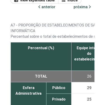
View expanded table
Índice
anterior
próxima
A7 - PROPORÇÃO DE ESTABELECIMENTOS DE SAÚDE,
INFORMÁTICA
Percentual sobre o total de estabelecimentos de saúde q
Percentual (%)
Equipe interna
do
estabelecimento
TOTAL
26
Esfera
Público
29
Administrativa
Privado
25