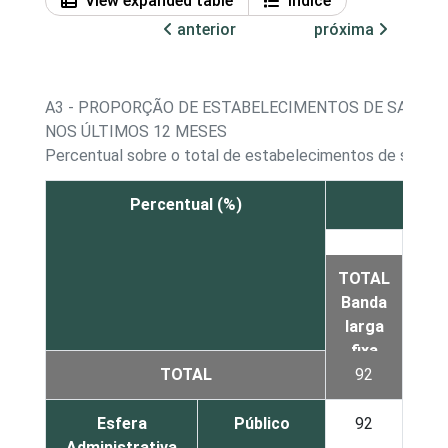
View expanded table
Índice
anterior
próxima
A3 - PROPORÇÃO DE ESTABELECIMENTOS DE SAÚDE CO
NOS ÚLTIMOS 12 MESES
Percentual sobre o total de estabelecimentos de saúde q
Percentual (%)
D
Co
TOTAL
via
Banda
tele
larga
fixa
TOTAL
92
Esfera
Público
92
Administrativa