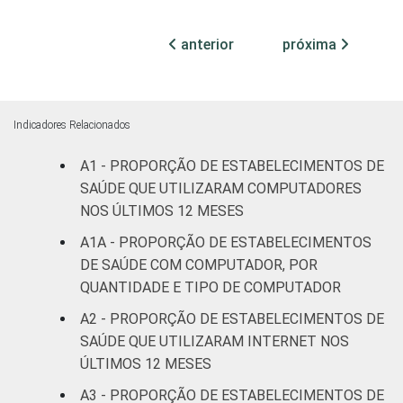
leitos)
anterior
próxima
Serviço de
Apoio à
94
Diagnose e
Terapia
Indicadores Relacionados
A1 - PROPORÇÃO DE ESTABELECIMENTOS DE
Sem
91
internação
SAÚDE QUE UTILIZARAM COMPUTADORES
NOS ÚLTIMOS 12 MESES
Localização
Capital
96
A1A - PROPORÇÃO DE ESTABELECIMENTOS
DE SAÚDE COM COMPUTADOR, POR
Interior
90
QUANTIDADE E TIPO DE COMPUTADOR
A2 - PROPORÇÃO DE ESTABELECIMENTOS DE
Essa tabela foi corrigida em maio de 2015.
SAÚDE QUE UTILIZARAM INTERNET NOS
Para mais informações, acesse
ÚLTIMOS 12 MESES
https://cetic.br/noticia/cetic-br-informa-
correcao-dos-resultados-da-pesquisa-tic-
A3 - PROPORÇÃO DE ESTABELECIMENTOS DE