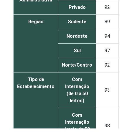
Privado
92
Região
Sudeste
89
Nordeste
94
Sul
97
Norte/Centro
92
Tipo de
Com
Estabelecimento
Internação
93
(de 0 a 50
leitos)
Com
Internação
98
(mais de 50