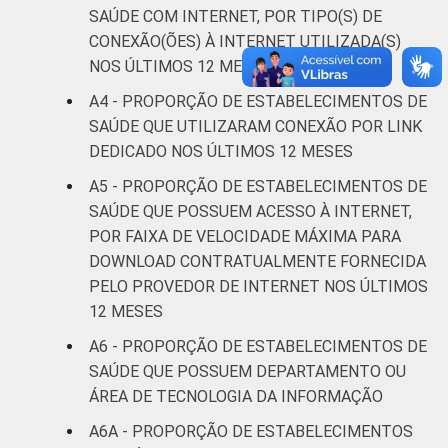
saude-2013/
SAÚDE COM INTERNET, POR TIPO(S) DE
1
Base: 1513 estabelecimentos de saúde que
CONEXÃO(ÕES) À INTERNET UTILIZADA(S)
declararam ter utilizado Internet nos últimos
NOS ÚLTIMOS 12 MESES
12 meses em relação ao momento da
A4 - PROPORÇÃO DE ESTABELECIMENTOS DE
entrevista. Estimativa: 68.365
SAÚDE QUE UTILIZARAM CONEXÃO POR LINK
estabelecimentos. Respostas estimuladas.
Cada item apresentado se refere apenas aos
DEDICADO NOS ÚLTIMOS 12 MESES
resultados da alternativa "sim". Dados
A5 - PROPORÇÃO DE ESTABELECIMENTOS DE
coletados entre fevereiro de 2013 e junho
SAÚDE QUE POSSUEM ACESSO À INTERNET,
de 2013.
POR FAIXA DE VELOCIDADE MÁXIMA PARA
"O total de estabelecimentos de saúde com
DOWNLOAD CONTRATUALMENTE FORNECIDA
acesso à Internet via banda larga fixa reúne
PELO PROVEDOR DE INTERNET NOS ÚLTIMOS
as tecnologias de conexão via cabo ou fibra
12 MESES
ótica, conexão via linha telefônica (DSL),
conexão via fibra ótica, conexão via rádio e
A6 - PROPORÇÃO DE ESTABELECIMENTOS DE
conexão via satélite.
SAÚDE QUE POSSUEM DEPARTAMENTO OU
Fonte: NIC.br - fev 2013 / jun 2013
ÁREA DE TECNOLOGIA DA INFORMAÇÃO
A6A - PROPORÇÃO DE ESTABELECIMENTOS