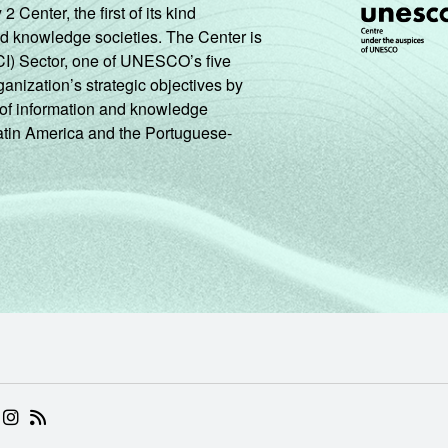
enter, the first of its kind
nd knowledge societies. The Center is
CI) Sector, one of UNESCO’s five
ganization’s strategic objectives by
ng of information and knowledge
Latin America and the Portuguese-
 (ABRE EM NOVA ABA)
.BR (ABRE EM NOVA ABA)
 NIC.BR (ABRE EM NOVA ABA)
 NIC.BR (ABRE EM NOVA ABA)
AM DO NIC.BR (ABRE EM NOVA ABA)
NKEDIN DO NIC.BR (ABRE EM NOVA ABA)
INSTAGRAM DO NIC.BR (ABRE EM NOVA ABA)
RSS DO NIC.BR (ABRE EM NOVA ABA)