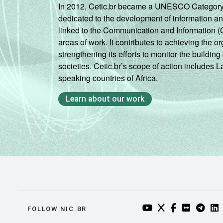
In 2012, Cetic.br became a UNESCO Category 2 C
dedicated to the development of information a
linked to the Communication and Information (
areas of work. It contributes to achieving the or
strengthening its efforts to monitor the buildi
societies. Cetic.br’s scope of action includes 
speaking countries of Africa.
Learn about our work
YOUTUBE DO NIC.BR
TWITTER DO NIC
FACEBOOK DO
FLICKR DO
TELEGR
LI
FOLLOW NIC.BR