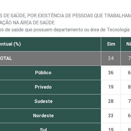
S DE SAÚDE, POR EXISTÊNCIA DE PESSOAS QUE TRABALHA
AÇÃO NA ÁREA DE SAÚDE
tos de saúde que possuem departamento ou área de Tecnologia
ntual (%)
Sim
N
OTAL
24
7
Público
36
6
Privado
19
8
Sudeste
28
7
Nordeste
33
6
Sul
19
8