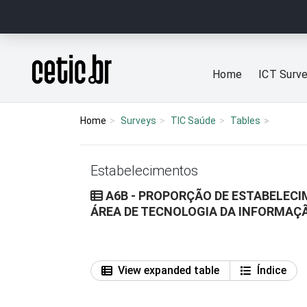
Ir para o conteúdo
Página inicial
Home
ICT Surv
Home
Surveys
TIC Saúde
Tables
Estabelecimentos
A6B - PROPORÇÃO DE ESTABELECI
ÁREA DE TECNOLOGIA DA INFORMAÇ
View expanded table
Índice