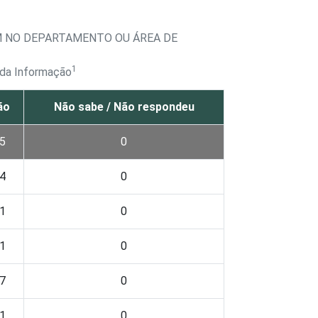
M NO DEPARTAMENTO OU ÁREA DE
1
 da Informação
ão
Não sabe / Não respondeu
5
0
4
0
1
0
1
0
7
0
1
0