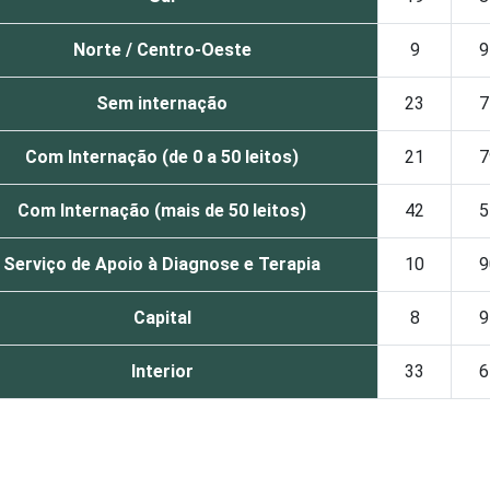
Norte / Centro-Oeste
9
9
Sem internação
23
7
Com Internação (de 0 a 50 leitos)
21
7
Com Internação (mais de 50 leitos)
42
5
Serviço de Apoio à Diagnose e Terapia
10
9
Capital
8
9
Interior
33
6
2015. Para mais informações, acesse
https://cetic.br/noticia/ce
que declararam possuir departamento ou área de Tencologia da