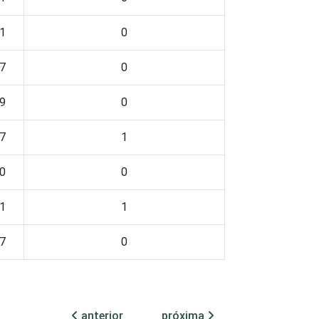
1
0
7
0
9
0
7
1
0
0
1
1
7
0
tic-br-informa-correcao-dos-resultados-da-
 Informação. Estimativa: 15.085
anterior
próxima