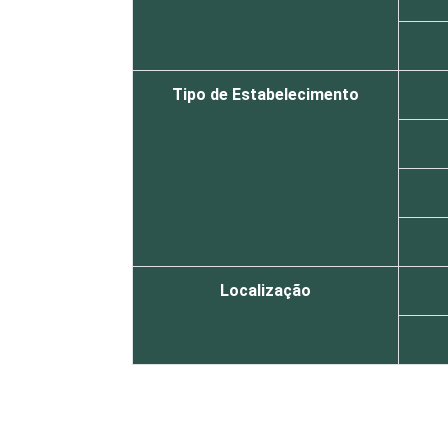
Tipo de Estabelecimento
Localização
Essa tabela foi corrigida em maio de 
pesquisa-tic-saude-2013/
1
Base: 665 estabelecimentos de saúde 