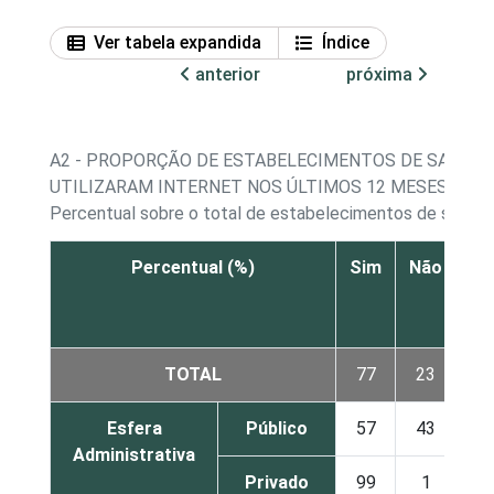
Ver tabela expandida
Índice
anterior
próxima
A2 - PROPORÇÃO DE ESTABELECIMENTOS DE SAÚDE 
UTILIZARAM INTERNET NOS ÚLTIMOS 12 MESES
Percentual sobre o total de estabelecimentos de saúde
Percentual (%)
Sim
Não
Nã
re
TOTAL
77
23
Esfera
Público
57
43
Administrativa
Privado
99
1