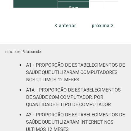
Com
Internação
100
0
(mais de
anterior
próxima
50 leitos)
Serviço de
Apoio à
Indicadores Relacionados
94
6
Diagnose
e Terapia
A1 - PROPORÇÃO DE ESTABELECIMENTOS DE
SAÚDE QUE UTILIZARAM COMPUTADORES
Localização
Capital
96
4
NOS ÚLTIMOS 12 MESES
A1A - PROPORÇÃO DE ESTABELECIMENTOS
Interior
71
29
DE SAÚDE COM COMPUTADOR, POR
QUANTIDADE E TIPO DE COMPUTADOR
Essa tabela foi corrigida em maio de 2015.
A2 - PROPORÇÃO DE ESTABELECIMENTOS DE
Para mais informações, acesse
SAÚDE QUE UTILIZARAM INTERNET NOS
https://cetic.br/noticia/cetic-br-informa-
ÚLTIMOS 12 MESES
correcao-dos-resultados-da-pesquisa-tic-