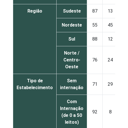
Região
Sudeste
87
13
Nordeste
55
45
Sul
88
12
Norte /
Centro-
76
24
Oeste
Tipo de
Sem
71
29
Estabelecimento
internação
Com
Internação
92
8
(de 0 a 50
leitos)