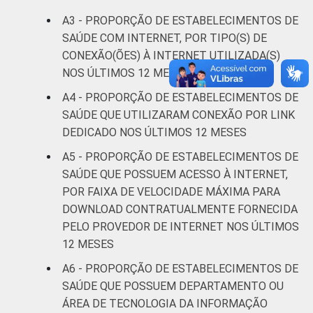
saude-2013/
A3 - PROPORÇÃO DE ESTABELECIMENTOS DE
1
Base: 1685 estabelecimentos de saúde.
SAÚDE COM INTERNET, POR TIPO(S) DE
Estimativa: 89.141 estabelecimentos. Dados
CONEXÃO(ÕES) À INTERNET UTILIZADA(S)
coletados entre fevereiro de 2013 e junho
NOS ÚLTIMOS 12 MESES
de 2013.
A4 - PROPORÇÃO DE ESTABELECIMENTOS DE
Fonte: NIC.br - fev 2013 / jun 2013
SAÚDE QUE UTILIZARAM CONEXÃO POR LINK
DEDICADO NOS ÚLTIMOS 12 MESES
A5 - PROPORÇÃO DE ESTABELECIMENTOS DE
SAÚDE QUE POSSUEM ACESSO À INTERNET,
POR FAIXA DE VELOCIDADE MÁXIMA PARA
DOWNLOAD CONTRATUALMENTE FORNECIDA
PELO PROVEDOR DE INTERNET NOS ÚLTIMOS
12 MESES
A6 - PROPORÇÃO DE ESTABELECIMENTOS DE
SAÚDE QUE POSSUEM DEPARTAMENTO OU
ÁREA DE TECNOLOGIA DA INFORMAÇÃO