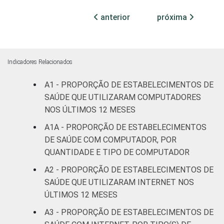
100
0
(mais de
anterior
próxima
50 leitos)
Serviço de
Apoio à
Indicadores Relacionados
94
6
Diagnose
e Terapia
A1 - PROPORÇÃO DE ESTABELECIMENTOS DE
SAÚDE QUE UTILIZARAM COMPUTADORES
Localização
Capital
96
4
NOS ÚLTIMOS 12 MESES
A1A - PROPORÇÃO DE ESTABELECIMENTOS
Interior
71
29
DE SAÚDE COM COMPUTADOR, POR
QUANTIDADE E TIPO DE COMPUTADOR
Essa tabela foi corrigida em maio de 2015.
A2 - PROPORÇÃO DE ESTABELECIMENTOS DE
Para mais informações, acesse
SAÚDE QUE UTILIZARAM INTERNET NOS
https://cetic.br/noticia/cetic-br-informa-
ÚLTIMOS 12 MESES
correcao-dos-resultados-da-pesquisa-tic-
saude-2013/
A3 - PROPORÇÃO DE ESTABELECIMENTOS DE
1
Base: 1685 estabelecimentos de saúde.