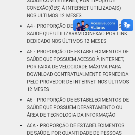
SAÚDE COM INTERNET, POR TIPO(S) DE
Estimativa: 89.141 estabelecimentos. Dados
CONEXÃO(ÕES) À INTERNET UTILIZADA(S)
coletados entre fevereiro de 2013 e junho
NOS ÚLTIMOS 12 MESES
de 2013.
A4 - PROPORÇÃO DE ESTABELECIMENTOS DE
Fonte: NIC.br - fev 2013 / jun 2013
SAÚDE QUE UTILIZARAM CONEXÃO POR LINK
DEDICADO NOS ÚLTIMOS 12 MESES
A5 - PROPORÇÃO DE ESTABELECIMENTOS DE
SAÚDE QUE POSSUEM ACESSO À INTERNET,
POR FAIXA DE VELOCIDADE MÁXIMA PARA
DOWNLOAD CONTRATUALMENTE FORNECIDA
PELO PROVEDOR DE INTERNET NOS ÚLTIMOS
12 MESES
A6 - PROPORÇÃO DE ESTABELECIMENTOS DE
SAÚDE QUE POSSUEM DEPARTAMENTO OU
ÁREA DE TECNOLOGIA DA INFORMAÇÃO
A6A - PROPORÇÃO DE ESTABELECIMENTOS
DE SAÚDE, POR QUANTIDADE DE PESSOAS