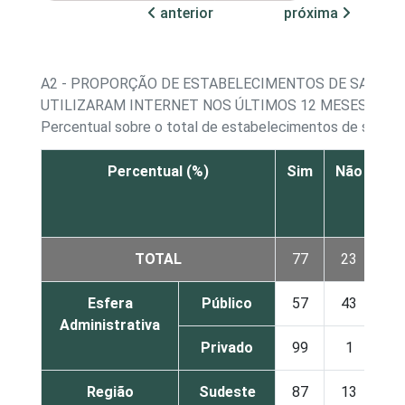
anterior
próxima
A2 - PROPORÇÃO DE ESTABELECIMENTOS DE SAÚDE 
UTILIZARAM INTERNET NOS ÚLTIMOS 12 MESES
Percentual sobre o total de estabelecimentos de saúde
Percentual (%)
Sim
Não
Nã
re
TOTAL
77
23
Esfera
Público
57
43
Administrativa
Privado
99
1
Região
Sudeste
87
13