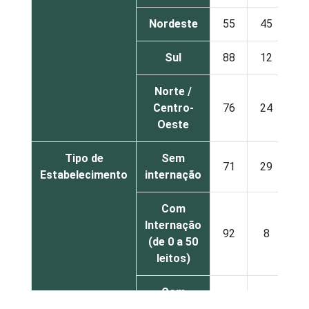
Nordeste
55
45
Sul
88
12
Norte /
Centro-
76
24
Oeste
Tipo de
Sem
71
29
Estabelecimento
internação
Com
Internação
92
8
(de 0 a 50
leitos)
Com
Internação