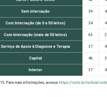
Sem internação
39
4
Com Internação (de 0 a 50 leitos)
34
4
Com Internação (mais de 50 leitos)
63
2
Serviço de Apoio à Diagnose e Terapia
37
4
Capital
46
3
Interior
37
4
2015. Para mais informações, acesse
https://cetic.br/noticia/ce
 que declararam ter utilizado Internet nos últimos 12 meses e
Dados coletados entre fevereiro de 2013 e junho de 2013.