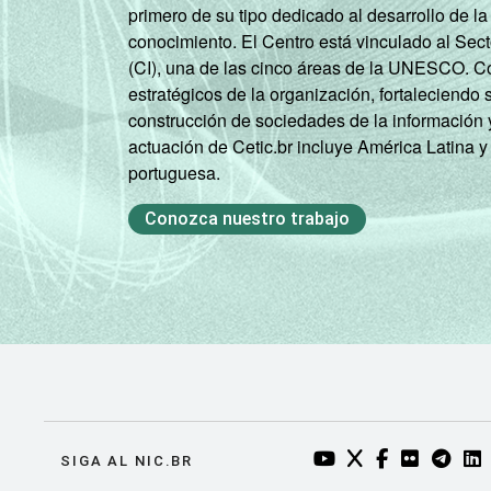
primero de su tipo dedicado al desarrollo de la
conocimiento. El Centro está vinculado al Sec
(CI), una de las cinco áreas de la UNESCO. Con
estratégicos de la organización, fortaleciendo 
construcción de sociedades de la información 
actuación de Cetic.br incluye América Latina y
portuguesa.
Conozca nuestro trabajo
YOUTUBE DO NIC.BR
TWITTER DO NIC
FACEBOOK DO
FLICKR DO
TELEGR
LI
SIGA AL NIC.BR