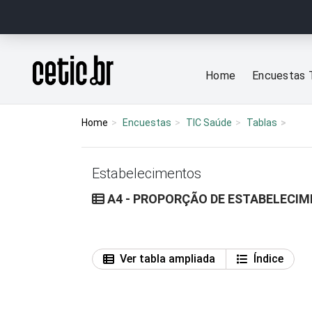
Ir para o conteúdo
Página inicial
Home
Encuestas 
Home
Encuestas
TIC Saúde
Tablas
Estabelecimentos
A4 - PROPORÇÃO DE ESTABELECIM
Ver tabla ampliada
Índice