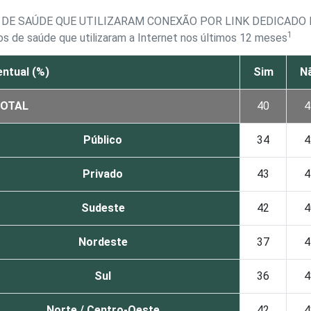
DE SAÚDE QUE UTILIZARAM CONEXÃO POR LINK DEDICADO 
1
s de saúde que utilizaram a Internet nos últimos 12 meses
ntual (%)
Sim
N
OTAL
40
4
Público
34
4
Privado
43
4
Sudeste
42
4
Nordeste
37
4
Sul
36
4
Norte / Centro-Oeste
42
4