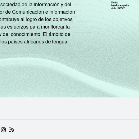
 sociedad de la información y del
tor de Comunicación e Información
tribuye al logro de los objetivos
sus esfuerzos para monitorear la
y del conocimiento. El ámbito de
 los países africanos de lengua
 (ABRE EM NOVA ABA)
.BR (ABRE EM NOVA ABA)
 NIC.BR (ABRE EM NOVA ABA)
 NIC.BR (ABRE EM NOVA ABA)
AM DO NIC.BR (ABRE EM NOVA ABA)
NKEDIN DO NIC.BR (ABRE EM NOVA ABA)
INSTAGRAM DO NIC.BR (ABRE EM NOVA ABA)
RSS DO NIC.BR (ABRE EM NOVA ABA)