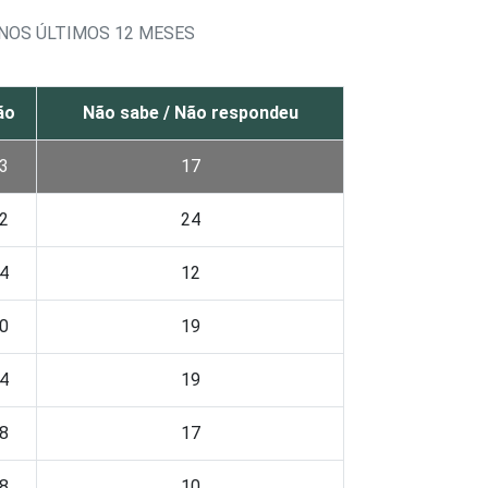
NOS ÚLTIMOS 12 MESES
ão
Não sabe / Não respondeu
3
17
2
24
4
12
0
19
4
19
8
17
8
10