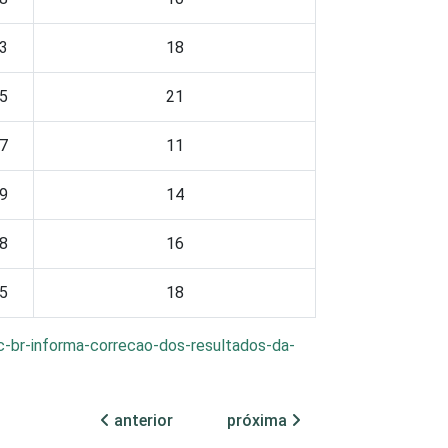
3
18
5
21
7
11
9
14
8
16
5
18
tic-br-informa-correcao-dos-resultados-da-
m relação ao momento da entrevista.
anterior
próxima