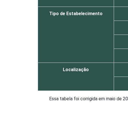
Tipo de Estabelecimento
Localização
Essa tabela foi corrigida em maio de 
pesquisa-tic-saude-2013/
1
Base: 1513 estabelecimentos de saúde
Estimativa: 68.365 estabelecimentos. 
Fonte: NIC.br - fev 2013 / jun 2013