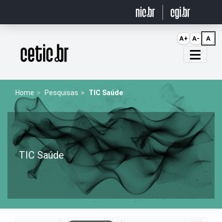
Ir para o conteúdo
A+
A-
A
Página inicial
Home
Pesquisas
TIC Saúde
TIC Saúde