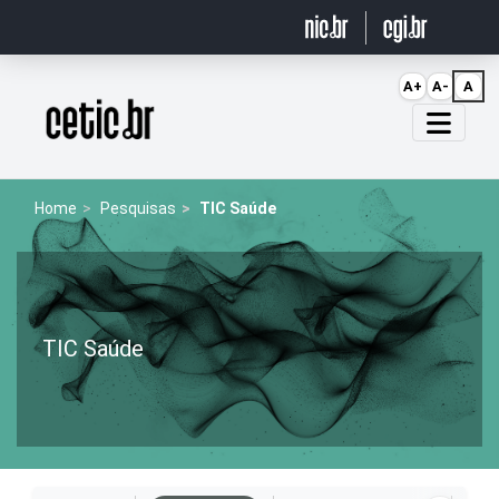
Ir para o conteúdo
A+
A-
A
Página inicial
Home
Pesquisas
TIC Saúde
TIC Saúde