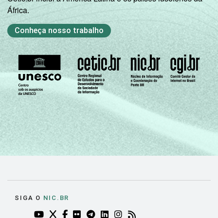
África.
Conheça nosso trabalho
SIGA O
NIC.BR
YOUTUBE DO NIC.BR (ABRE EM NOVA ABA)
TWITTER DO NIC.BR (ABRE EM NOVA ABA)
FACEBOOK DO NIC.BR (ABRE EM NOVA AB
FLICKR DO NIC.BR (ABRE EM NOVA AB
TELEGRAM DO NIC.BR (ABRE EM N
LINKEDIN DO NIC.BR (ABRE EM
INSTAGRAM DO NIC.BR (AB
RSS DO NIC.BR (ABRE 