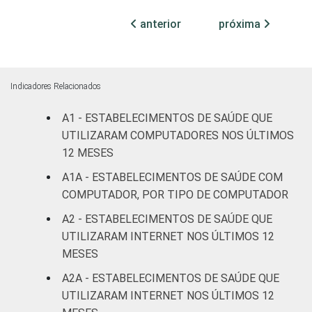
Com
anterior
próxima
internação
33
(até 50
leitos)
Indicadores Relacionados
Com
internação
A1 - ESTABELECIMENTOS DE SAÚDE QUE
78
(mais de
UTILIZARAM COMPUTADORES NOS ÚLTIMOS
50 leitos)
12 MESES
A1A - ESTABELECIMENTOS DE SAÚDE COM
Serviço de
COMPUTADOR, POR TIPO DE COMPUTADOR
apoio à
34
diagnose e
A2 - ESTABELECIMENTOS DE SAÚDE QUE
terapia
UTILIZARAM INTERNET NOS ÚLTIMOS 12
MESES
IDENTIFICAÇÃO DE
UBS
16
A2A - ESTABELECIMENTOS DE SAÚDE QUE
UNIDADE BÁSICA
UTILIZARAM INTERNET NOS ÚLTIMOS 12
DE SAÚDE
Não UBS
31