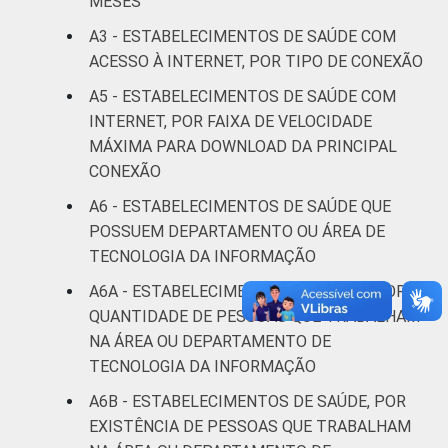
MESES
LOCALIZAÇÃO
Capital
33
A3 - ESTABELECIMENTOS DE SAÚDE COM
ACESSO À INTERNET, POR TIPO DE CONEXÃO
Interior
23
A5 - ESTABELECIMENTOS DE SAÚDE COM
INTERNET, POR FAIXA DE VELOCIDADE
Fonte: CGI/NIC.br, Centro Regional de
MÁXIMA PARA DOWNLOAD DA PRINCIPAL
Estudos para o Desenvolvimento da
CONEXÃO
Sociedade da Informação (Cetic.br),
Pesquisa sobre o uso das tecnologias de
A6 - ESTABELECIMENTOS DE SAÚDE QUE
informação e comunicação nos
POSSUEM DEPARTAMENTO OU ÁREA DE
estabelecimentos de saúde brasileiros – TIC
TECNOLOGIA DA INFORMAÇÃO
Saúde 2021.
A6A - ESTABELECIMENTOS DE SAÚDE, POR
QUANTIDADE DE PESSOAS QUE TRABALHAM
NA ÁREA OU DEPARTAMENTO DE
TECNOLOGIA DA INFORMAÇÃO
A6B - ESTABELECIMENTOS DE SAÚDE, POR
EXISTÊNCIA DE PESSOAS QUE TRABALHAM